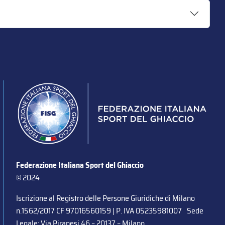
Federazione Italiana Sport del Ghiaccio
© 2024
Iscrizione al Registro delle Persone Giuridiche di Milano
n.1562/2017 CF 97016560159 | P. IVA 05235981007 Sede
Legale: Via Piranesi 46 – 20137 – Milano