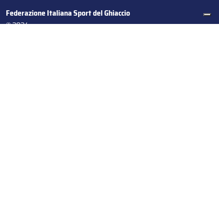
Federazione Italiana Sport del Ghiaccio
© 2024
Iscrizione al Registro delle Persone Giuridiche di Milano
n.1562/2017 CF 97016560159 | P. IVA 05235981007 Sede
Legale: Via Piranesi 46 – 20137 – Milano