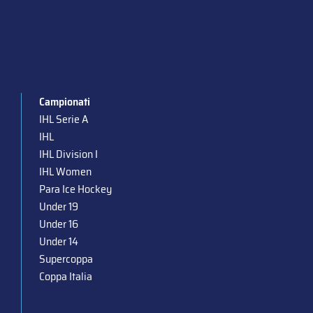
Campionati
IHL Serie A
IHL
IHL Division I
IHL Women
Para Ice Hockey
Under 19
Under 16
Under 14
Supercoppa
Coppa Italia