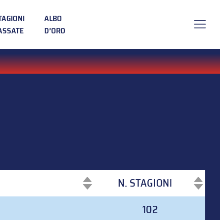
TAGIONI
ALBO
ASSATE
D’ORO
N. STAGIONI
N. STAGIONI
102