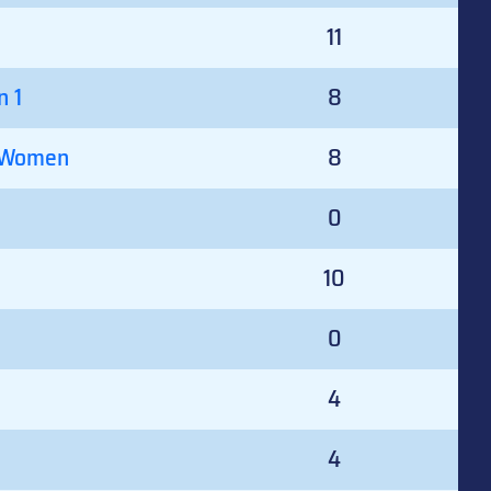
11
n 1
8
L Women
8
0
10
0
4
4