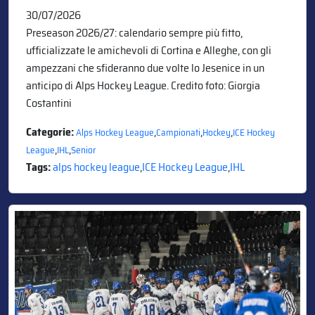
30/07/2026
Preseason 2026/27: calendario sempre più fitto,
ufficializzate le amichevoli di Cortina e Alleghe, con gli
ampezzani che sfideranno due volte lo Jesenice in un
anticipo di Alps Hockey League. Credito foto: Giorgia
Costantini
Categorie:
,
,
,
Alps Hockey League
Campionati
Hockey
ICE Hockey
,
,
League
IHL
Senior
Tags:
alps hockey league
,
ICE Hockey League
,
IHL