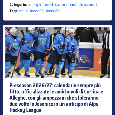
Categorie:
,
,
,
Hockey
N. Giovanili
Nazionale Under 20
Nazionali
Tags:
Italia Under 20
,
Under 20
Preseason 2026/27: calendario sempre più
fitto, ufficializzate le amichevoli di Cortina e
Alleghe, con gli ampezzani che sfideranno
due volte lo Jesenice in un anticipo di Alps
Hockey League