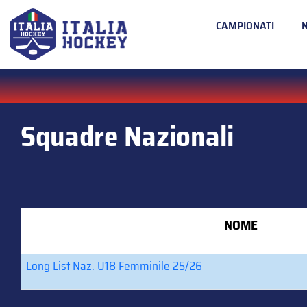
CAMPIONATI
Squadre Nazionali
NOME
Long List Naz. U18 Femminile 25/26