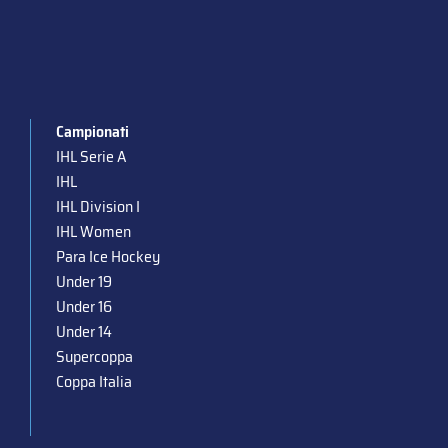
Campionati
IHL Serie A
IHL
IHL Division I
IHL Women
Para Ice Hockey
Under 19
Under 16
Under 14
Supercoppa
Coppa Italia