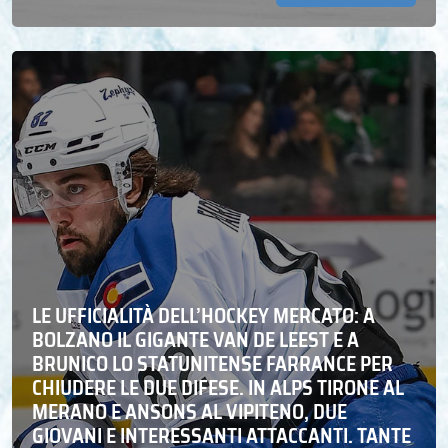
LE UFFICIALITÀ DELL’HOCKEY MERCATO: A
BOLZANO IL GIGANTE VAN DE LEEST E A
BRUNICO LO STATUNITENSE FARRANCE PER
CHIUDERE LE DUE DIFESE. IN ALPS TIRONE AL
MERANO E ANSONS AL VIPITENO, DUE
GIOVANI E INTERESSANTI ATTACCANTI. TANTE