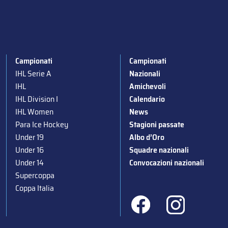
Campionati
Campionati
IHL Serie A
Nazionali
IHL
Amichevoli
IHL Division I
Calendario
IHL Women
News
Para Ice Hockey
Stagioni passate
Under 19
Albo d’Oro
Under 16
Squadre nazionali
Under 14
Convocazioni nazionali
Supercoppa
Coppa Italia