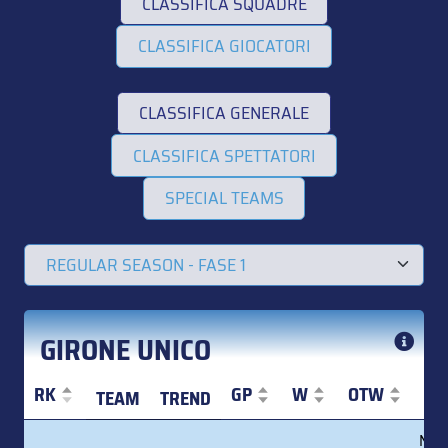
CLASSIFICA SQUADRE
CLASSIFICA GIOCATORI
CLASSIFICA GENERALE
CLASSIFICA SPETTATORI
SPECIAL TEAMS
GIRONE UNICO
RK
GP
W
OTW
S
TEAM
TREND
RK
TEAM
TREND
GP
W
OTW
S
No d