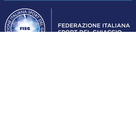
Federazione Italiana Sport del Ghiaccio
© 2024
Iscrizione al Registro delle Persone Giuridiche di Milano
n.1562/2017 CF 97016560159 | P. IVA 05235981007 Sede
Legale: Via Piranesi 46 – 20137 – Milano