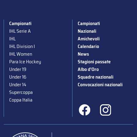
Campionati
Campionati
IHL Serie A
Nazionali
IHL
Amichevoli
IHL Division I
Calendario
IHL Women
News
Para Ice Hockey
Stagioni passate
Under 19
Albo d’Oro
Under 16
Squadre nazionali
Under 14
Convocazioni nazionali
Supercoppa
Coppa Italia