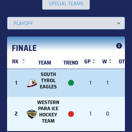
SPECIAL TEAMS
FINALE
RK
GP
W
OTW
TEAM
TREND
RK
TEAM
TREND
GP
W
OTW
SOUTH
TYROL
1
1
1
0
EAGLES
WESTERN
PARA ICE
2
1
0
0
HOCKEY
TEAM