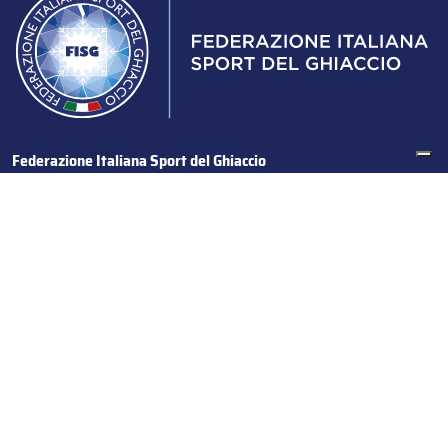
Federazione Italiana Sport del Ghiaccio
© 2024
Iscrizione al Registro delle Persone Giuridiche di Milano
n.1562/2017 CF 97016560159 | P. IVA 05235981007 Sede
Legale: Via Piranesi 46 – 20137 – Milano