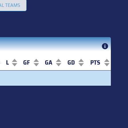
AL TEAMS
L
GF
GA
GD
PTS
L
GF
GA
GD
PTS