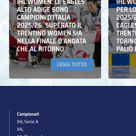
IHL WOMEN: LE EAGLES
IHL W
ALTO ADIGE SONO
PER L
CAMPIONI D’ITALIA
2025/2
2025/26. SUPERATO IL
EAGLE
TRENTINO WOMEN SIA
TRENT
NELLA FINALE D’ANDATA
TORIN
CHE AL RITORNO
PALIO 
LEGGI TUTTO
Campionati
IHL Serie A
IHL