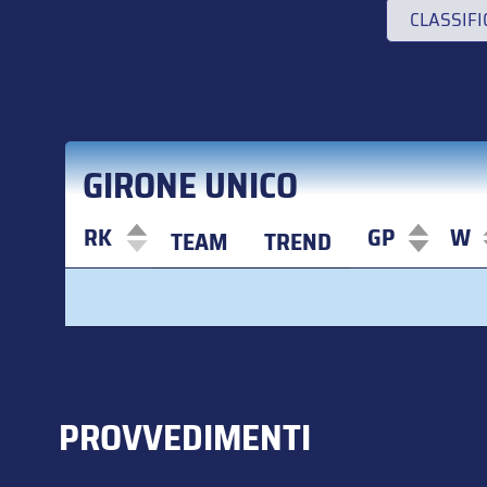
CLASSIF
GIRONE UNICO
RK
GP
W
TEAM
TREND
RK
TEAM
TREND
GP
W
PROVVEDIMENTI