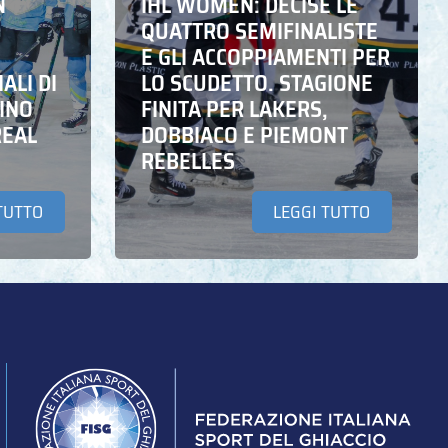
N
IHL WOMEN: DECISE LE
QUATTRO SEMIFINALISTE
E GLI ACCOPPIAMENTI PER
ALI DI
LO SCUDETTO. STAGIONE
INO
FINITA PER LAKERS,
REAL
DOBBIACO E PIEMONT
REBELLES
TUTTO
LEGGI TUTTO