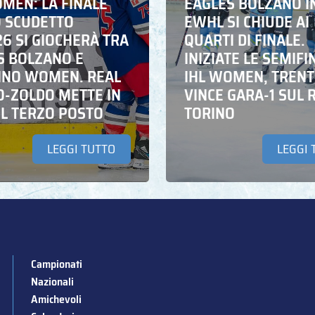
OMEN: LA FINALE
EAGLES BOLZANO I
O SCUDETTO
EWHL SI CHIUDE AI
6 SI GIOCHERÀ TRA
QUARTI DI FINALE.
S BOLZANO E
INIZIATE LE SEMIFIN
INO WOMEN. REAL
IHL WOMEN, TRENT
O-ZOLDO METTE IN
VINCE GARA-1 SUL 
IL TERZO POSTO
TORINO
LEGGI TUTTO
LEGGI 
Campionati
Nazionali
Amichevoli