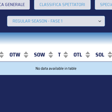
ICA GENERALE
CLASSIFICA SPETTATORI
SPECI
OTW
SOW
T
OTL
SOL
OTW
SOW
T
OTL
SOL
No data available in table