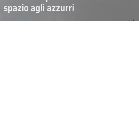
spazio agli azzurri
CAMPIONATI
HOCKEY
PARA ICE HOCKEY
01/12/2025
SENIOR
Nel weekend il
Campionato italiano di Para Ice Hockey
ha
mandato in scena la quinta e sesta giornata, con un nuovo doppio
scontro tra
South Tyrol Eagles
e
Western Para Ice Hockey Team
.
Si è giocato alla Würth Arena di Egna, e nella prima sfida i padroni
di casa altoatesini trovano un netto successo per 7-0. Dopo un
primo periodo a reti bianche, nel drittel centrale la tripletta di
Larch
, doppietta
Kafmann
e il sigillo di
Depaoli
lanciano gli Eagles
sul 6-0. Ancora di Larch l’unica rete del terzo tempo per il 7-0
finale con poker dell’azzurro e shutout per Kasslatter.
IL CALENDARIO DEL CAMPIONATO ITALIANO DI PARA ICE