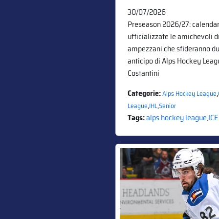
30/07/2026
Preseason 2026/27: calendari
ufficializzate le amichevoli di
ampezzani che sfideranno due
anticipo di Alps Hockey Leagu
Costantini
Categorie:
,
Alps Hockey League
,
,
League
IHL
Senior
Tags:
alps hockey league
,
ICE