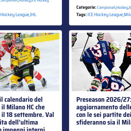
Campionati
Hockey
ICE Hockey
Categorie:
,
,
Campionati
Hockey
I
 Hockey League
,
IHL
Tags:
ICE Hockey League
,
Mil
l calendario del
Preseason 2026/27
il Milano HC che
aggiornamento delle
il 18 settembre. Val
con le sei partite d
ita dell’ultima
sfideranno sia il Mi
no impegni interni