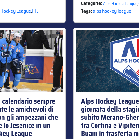
Categorie:
,
Alps Hockey League
 Hockey League
,
IHL
Tags:
alps hockey league
 calendario sempre
Alps Hockey League:
zate le amichevoli di
giornata della stag
on gli ampezzani che
subito Merano-Gher
 lo Jesenice in un
tra Cortina e Vipite
ckey League
Buam in trasferta m