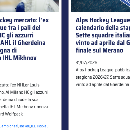
ockey mercato: l’ex
Alps Hockey League:
 tra i pali del
calendario della st
C gli azzurri
Sette squadre italia
 AHL il Gherdeina
vinto ad aprile dal 
gna di
finale sul Merano
a IHL Mikhnov
31/07/2026
Alps Hockey League: pubblicat
stagione 2026/27. Sette squad
vinto ad aprile dal Gherdeina
cato: l’ex NHLer Louis
o. Al Milano HC gli azzurri
herdeina chiude la sua
nella IHL Mikhnov rinnova
ford Wolfpack
,
,
Campionati
Hockey
ICE Hockey