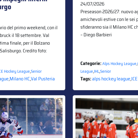
24/07/2026
urgo
Preseason 2026/27: nuovo a
amichevoli estive con le sei 
sfideranno sia il Milano HC ch
rio del primo weekend, con il
– Diego Barbieri
ruck il 18 settembre. Val
tima finale, per il Bolzano
Salisburgo. Credito foto:
Categorie:
,
Alps Hockey League
,
,
,
CE Hockey League
Senior
League
IHL
Senior
ague
,
Milano HC
,
Val Pusteria
Tags:
alps hockey league
,
ICE