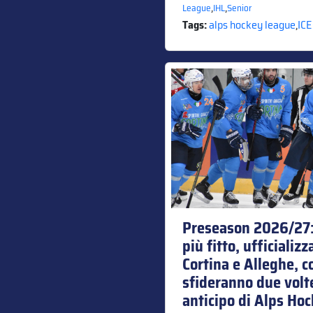
,
,
League
IHL
Senior
Tags:
alps hockey league
,
ICE
Preseason 2026/27:
più fitto, ufficializ
Cortina e Alleghe, c
sfideranno due volte
anticipo di Alps Ho