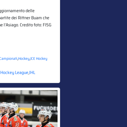
ggiornamento delle
partite dei Rittner Buam che
e l’Asiago. Credito foto: FISG
,
,
Campionati
Hockey
ICE Hockey
 Hockey League
,
IHL