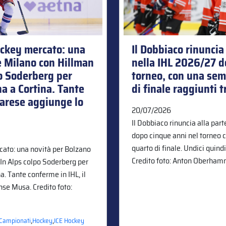
hockey mercato: una
Il Dobbiaco rinuncia
e Milano con Hillman
nella IHL 2026/27 d
po Soderberg per
torneo, con una sem
a a Cortina. Tante
di finale raggiunti t
Varese aggiunge lo
20/07/2026
Il Dobbiaco rinuncia alla par
dopo cinque anni nel torneo 
quarto di finale. Undici quindi
rcato: una novità per Bolzano
Credito foto: Anton Oberha
 In Alps colpo Soderberg per
a. Tante conferme in IHL, il
nse Musa. Credito foto:
,
,
Campionati
Hockey
ICE Hockey