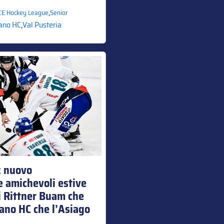
,
CE Hockey League
Senior
ano HC
,
Val Pusteria
: nuovo
 amichevoli estive
ei Rittner Buam che
lano HC che l’Asiago