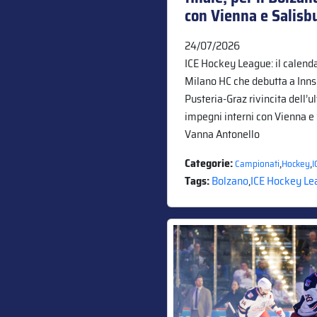
con Vienna e Salisb
24/07/2026
ICE Hockey League: il calenda
Milano HC che debutta a Innsb
Pusteria-Graz rivincita dell’ul
impegni interni con Vienna e 
Vanna Antonello
Categorie:
,
,
Campionati
Hockey
I
Tags:
Bolzano
,
ICE Hockey Le