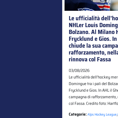
Le ufficialità dell’h
NHLer Louis Domingue
Bolzano. Al Milano H
Frycklund e Gios. In
chiude la sua campa
rafforzamento, nell
rinnova col Fassa
03/08/2026
Le ufficialità dell’hockey mer
Domingue tra i pali del Bolzan
Frycklund e Gios. In AHL il G
campagna di rafforzamento, 
col Fassa. Credito foto: Hart
Categorie:
,
Alps Hockey League