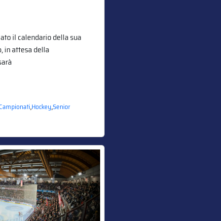
to il calendario della sua
 in attesa della
sarà
,
,
Campionati
Hockey
Senior