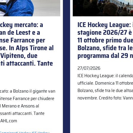
hockey mercato: a
ICE Hockey League: i
an de Leest e a
stagione 2026/27 è 
ense Farrance per
11 ottobre primo due
se. In Alps Tirone al
Bolzano, sfide tra l
Vipiteno, due
programma dal 29 
ti attaccanti. Tante
27/07/2026
ICE Hockey League: il calend
ufficiale. Domenica 11 ottobr
Bolzano, sfide tra le due alt
cato: a Bolzano il gigante van
novembre. Credito foto: Vann
nitense Farrance per chiudere
 al Merano e Ansons al
essanti attaccanti. Tante
: AHL.com
,
,