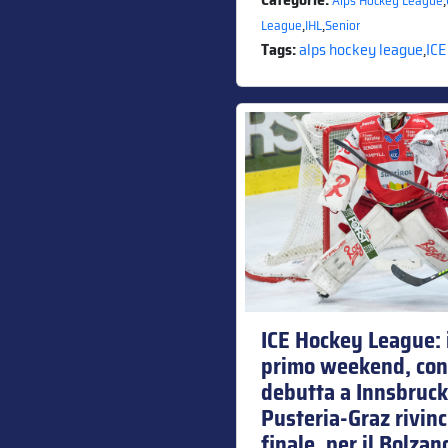
Alps Hockey League
,
,
League
IHL
Senior
Tags:
alps hockey league
,
ICE
ICE Hockey League: i
primo weekend, con 
debutta a Innsbruck 
Pusteria-Graz rivinc
finale, per il Bolza