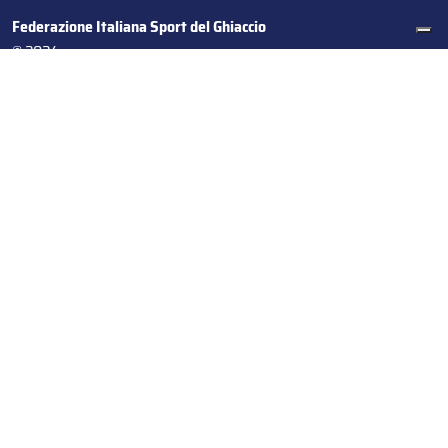
Federazione Italiana Sport del Ghiaccio
© 2024
Iscrizione al Registro delle Persone Giuridiche di Milano
n.1562/2017 CF 97016560159 | P. IVA 05235981007 Sede
Legale: Via Piranesi 46 – 20137 – Milano