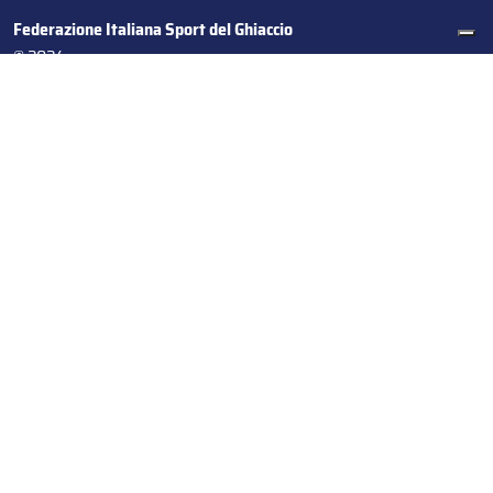
Federazione Italiana Sport del Ghiaccio
© 2024
Iscrizione al Registro delle Persone Giuridiche di Milano
n.1562/2017 CF 97016560159 | P. IVA 05235981007 Sede
Legale: Via Piranesi 46 – 20137 – Milano