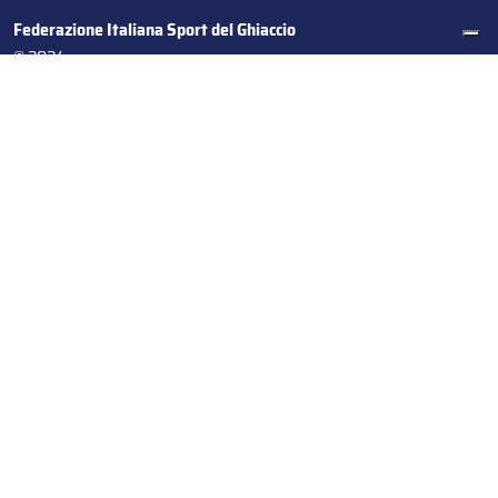
Federazione Italiana Sport del Ghiaccio
© 2024
Iscrizione al Registro delle Persone Giuridiche di Milano
n.1562/2017 CF 97016560159 | P. IVA 05235981007 Sede
Legale: Via Piranesi 46 – 20137 – Milano