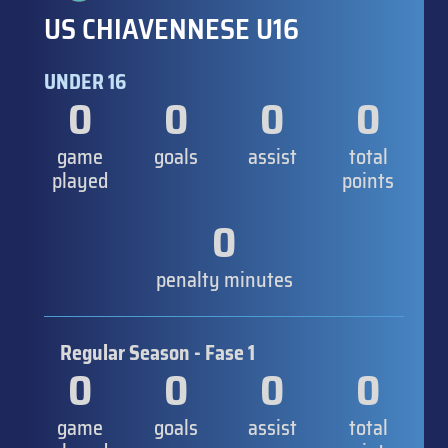
US CHIAVENNESE U16
UNDER 16
0
0
0
0
game
goals
assist
total
played
points
0
penalty minutes
Regular Season - Fase 1
0
0
0
0
game
goals
assist
total