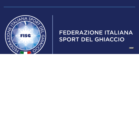
Federazione Italiana Sport del Ghiaccio
© 2024
Iscrizione al Registro delle Persone Giuridiche di Milano
n.1562/2017 CF 97016560159 | P. IVA 05235981007 Sede
Legale: Via Piranesi 46 – 20137 – Milano