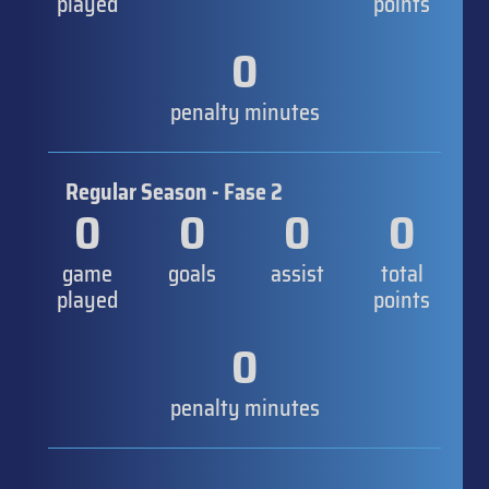
played
points
0
penalty minutes
Regular Season - Fase 2
0
0
0
0
game
goals
assist
total
played
points
0
penalty minutes