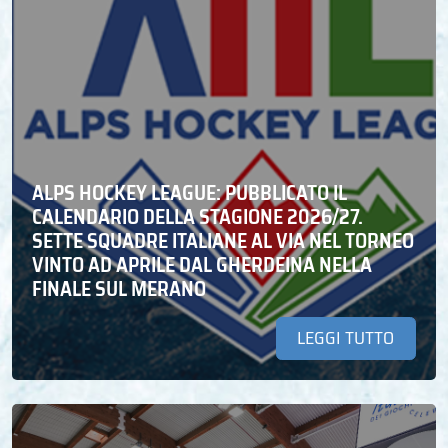
ALPS HOCKEY LEAGUE: PUBBLICATO IL
CALENDARIO DELLA STAGIONE 2026/27.
SETTE SQUADRE ITALIANE AL VIA NEL TORNEO
VINTO AD APRILE DAL GHERDEINA NELLA
FINALE SUL MERANO
LEGGI TUTTO