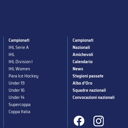
Campionati
Campionati
IHL Serie A
Nazionali
IHL
Amichevoli
IHL Division I
Calendario
IHL Women
News
Para Ice Hockey
Stagioni passate
Under 19
Albo d’Oro
Under 16
Squadre nazionali
Under 14
Convocazioni nazionali
Supercoppa
Coppa Italia