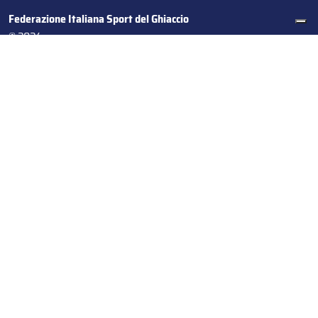
Federazione Italiana Sport del Ghiaccio
© 2024
Iscrizione al Registro delle Persone Giuridiche di Milano
n.1562/2017 CF 97016560159 | P. IVA 05235981007 Sede
Legale: Via Piranesi 46 – 20137 – Milano