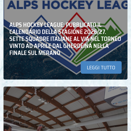
ALPS HOCKEY LEAGUE: PUBBLICATO IL
CALENDARIO DELLA STAGIONE 2026/27.
SETTE SQUADRE ITALIANE AL VIA NEL TORNEO
VINTO AD APRILE DAL GHERDEINA NELLA
FINALE SUL MERANO
LEGGI TUTTO