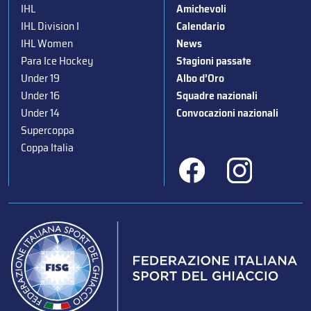
IHL
Amichevoli
IHL Division I
Calendario
IHL Women
News
Para Ice Hockey
Stagioni passate
Under 19
Albo d’Oro
Under 16
Squadre nazionali
Under 14
Convocazioni nazionali
Supercoppa
Coppa Italia