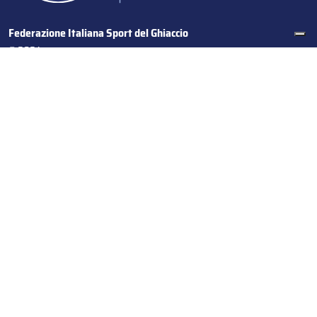
Federazione Italiana Sport del Ghiaccio
© 2024
Iscrizione al Registro delle Persone Giuridiche di Milano
n.1562/2017 CF 97016560159 | P. IVA 05235981007 Sede
Legale: Via Piranesi 46 – 20137 – Milano