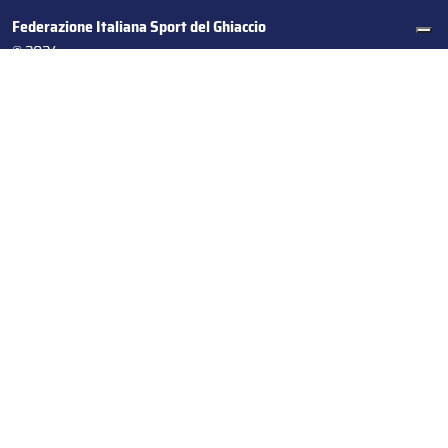
Federazione Italiana Sport del Ghiaccio
© 2024
Iscrizione al Registro delle Persone Giuridiche di Milano
n.1562/2017 CF 97016560159 | P. IVA 05235981007 Sede
Legale: Via Piranesi 46 – 20137 – Milano