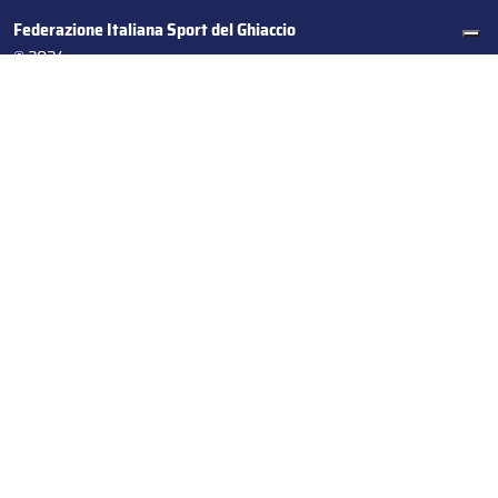
Federazione Italiana Sport del Ghiaccio
© 2024
Iscrizione al Registro delle Persone Giuridiche di Milano
n.1562/2017 CF 97016560159 | P. IVA 05235981007 Sede
Legale: Via Piranesi 46 – 20137 – Milano