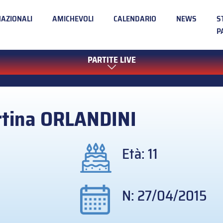
NAZIONALI
AMICHEVOLI
CALENDARIO
NEWS
S
P
PARTITE LIVE
tina
ORLANDINI
Età: 11
N: 27/04/2015