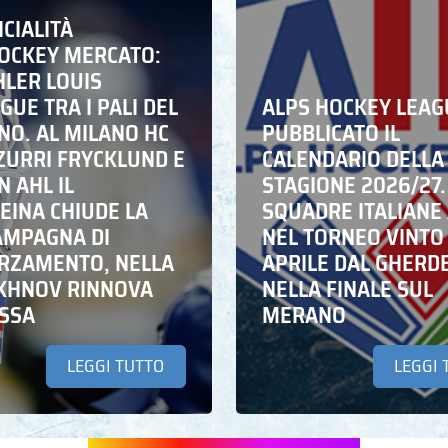
ICIALITÀ
HOCKEY MERCATO:
HLER LOUIS
UE TRA I PALI DEL
ALPS HOCKEY LEAG
NO. AL MILANO HC
PUBBLICATO IL
ZZURRI FRYCKLUND E
CALENDARIO DELLA
N AHL IL
STAGIONE 2026/27.
EINA CHIUDE LA
SQUADRE ITALIANE 
AMPAGNA DI
NEL TORNEO VINTO
RZAMENTO, NELLA
APRILE DAL GHERD
IKHNOV RINNOVA
NELLA FINALE SUL
ASSA
MERANO
LEGGI TUTTO
LEGGI 