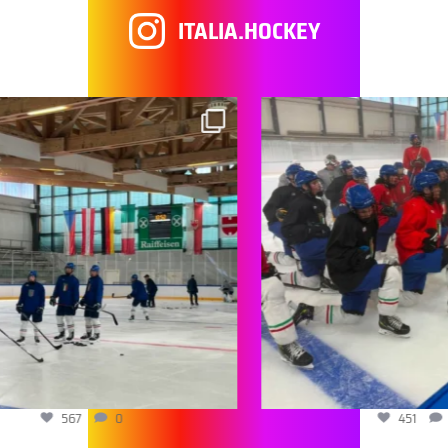
ITALIA.HOCKEY
567
0
451
0