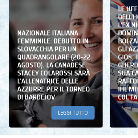
LE UFF
DELL’
L’EX N
NAZIONALE ITALIANA
DOMING
FEMMINILE: DEBUTTO IN
BOLZA
SLOVACCHIA PER UN
GLI A
QUADRANGOLARE (20-22
GIOS. I
AGOSTO). LA CANADESE
GHERD
STACEY COLAROSSI SARÀ
SUA C
L’ALLENATRICE DELLE
RAFFO
AZZURRE PER IL TORNEO
IHL M
DI BARDEJOV
COL F
LEGGI TUTTO