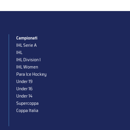
Campionati
IHL Serie A
IHL
IHL Division I
IHL Women
Para Ice Hockey
Under 19
Under 16
Under 14
Supercoppa
Coppa Italia