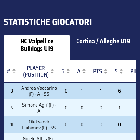
STATISTICHE GIOCATORI
HC Valpellice
Cortina / Alleghe U19
Bulldogs U19
PLAYER
#
G
A
PTS
S
PIM
(POSITION)
#
PLAYER
G
A
PTS
S
PIM
Andrea Vaccarino
3
0
1
1
6
2
(POSITION)
(F) - A - SS
Simone Agli' (F) -
5
0
0
0
1
0
A
Oleksandr
11
0
0
0
0
0
Liubimov (F) - SS
Gioele Albis (F) -