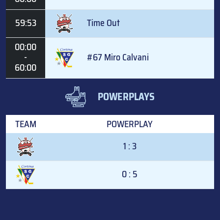
59:53
Time Out
00:00
-
#67 Miro Calvani
60:00
POWERPLAYS
TEAM
POWERPLAY
1 : 3
0 : 5