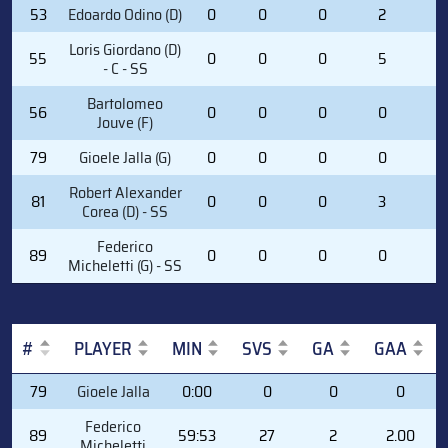
53
Edoardo Odino (D)
0
0
0
2
0
Loris Giordano (D)
55
0
0
0
5
2
- C - SS
Bartolomeo
56
0
0
0
0
2
Jouve (F)
79
Gioele Jalla (G)
0
0
0
0
0
Robert Alexander
81
0
0
0
3
2
Corea (D) - SS
Federico
89
0
0
0
0
0
Micheletti (G) - SS
#
PLAYER
MIN
SVS
GA
GAA
#
PLAYER
MIN
SVS
GA
GAA
79
Gioele Jalla
0:00
0
0
0
Federico
89
59:53
27
2
2.00
Micheletti