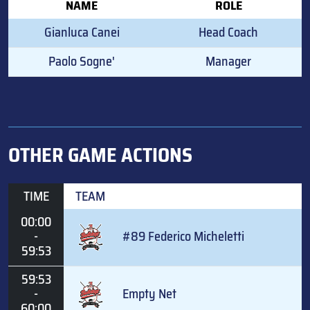
NAME
ROLE
Gianluca Canei
Head Coach
Paolo Sogne'
Manager
OTHER GAME ACTIONS
TIME
TEAM
00:00
-
#89 Federico Micheletti
59:53
59:53
-
Empty Net
60:00