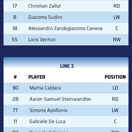
17
Christian Zallot
RD
8
Giacomo Sudiro
LW
18
Alessandro Zandegiacomo Caneva
C
55
Loris Venturi
RW
LINE 3
#
PLAYER
POSITION
90
Mattia Caldara
LD
28
Aaron Samuel Steinwandter
RD
77
Simone Apollonio
LW
11
Gabriele De Luca
C