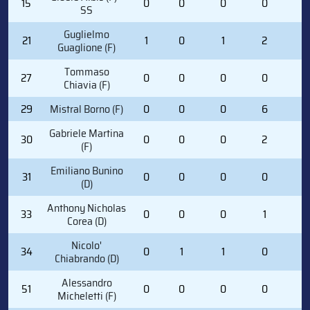
15
0
0
0
0
0
SS
Guglielmo
21
1
0
1
2
0
Guaglione (F)
Tommaso
27
0
0
0
0
0
Chiavia (F)
29
Mistral Borno (F)
0
0
0
6
0
Gabriele Martina
30
0
0
0
2
0
(F)
Emiliano Bunino
31
0
0
0
0
0
(D)
Anthony Nicholas
33
0
0
0
1
2
Corea (D)
Nicolo'
34
0
1
1
0
2
Chiabrando (D)
Alessandro
51
0
0
0
0
2
Micheletti (F)