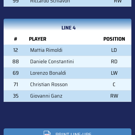
99
Riccardo Schiavon
RW
LINE 4
#
PLAYER
POSITION
12
Mattia Rimoldi
LD
88
Daniele Constantini
RD
69
Lorenzo Bonaldi
LW
71
Christian Rosson
C
35
Giovanni Ganz
RW
PRINT LINE-UPS