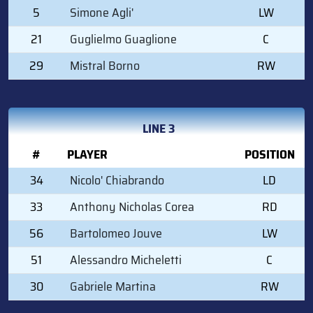
5
Simone Agli'
LW
21
Guglielmo Guaglione
C
29
Mistral Borno
RW
LINE 3
#
PLAYER
POSITION
34
Nicolo' Chiabrando
LD
33
Anthony Nicholas Corea
RD
56
Bartolomeo Jouve
LW
51
Alessandro Micheletti
C
30
Gabriele Martina
RW