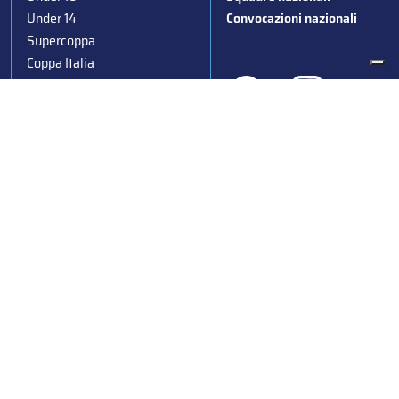
Under 14
Convocazioni nazionali
Supercoppa
Coppa Italia
Federazione Italiana Sport del Ghiaccio
© 2024
Iscrizione al Registro delle Persone Giuridiche di Milano
n.1562/2017 CF 97016560159 | P. IVA 05235981007 Sede