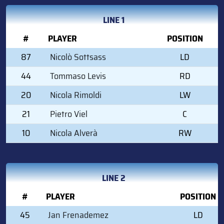
LINE 1
#
PLAYER
POSITION
87
Nicolò Sottsass
LD
44
Tommaso Levis
RD
20
Nicola Rimoldi
LW
21
Pietro Viel
C
10
Nicola Alverà
RW
LINE 2
#
PLAYER
POSITION
45
Jan Frenademez
LD