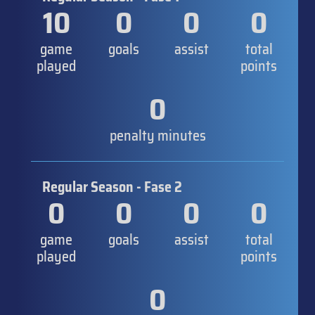
10
0
0
0
game
goals
assist
total
played
points
0
penalty minutes
Regular Season - Fase 2
0
0
0
0
game
goals
assist
total
played
points
0