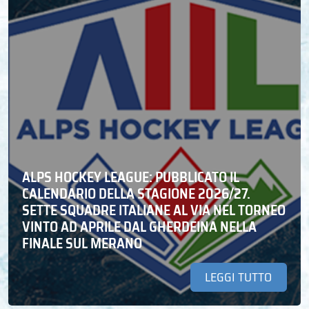
ALPS HOCKEY LEAGUE: PUBBLICATO IL
CALENDARIO DELLA STAGIONE 2026/27.
SETTE SQUADRE ITALIANE AL VIA NEL TORNEO
VINTO AD APRILE DAL GHERDEINA NELLA
FINALE SUL MERANO
LEGGI TUTTO