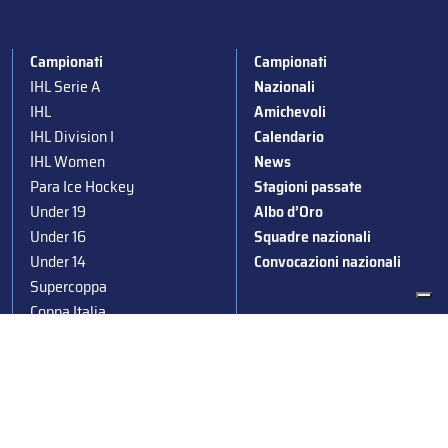
Campionati
Campionati
IHL Serie A
Nazionali
IHL
Amichevoli
IHL Division I
Calendario
IHL Women
News
Para Ice Hockey
Stagioni passate
Under 19
Albo d’Oro
Under 16
Squadre nazionali
Under 14
Convocazioni nazionali
Supercoppa
Coppa Italia