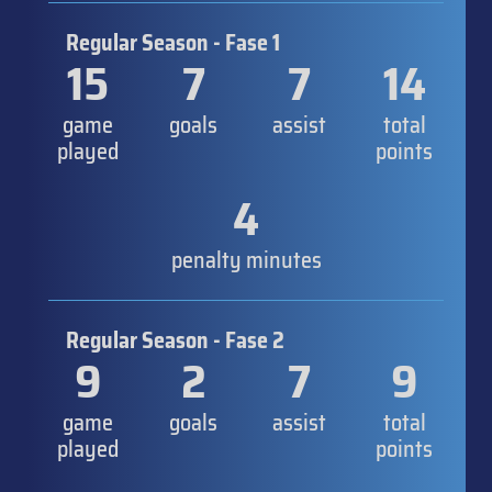
Regular Season - Fase 1
15
7
7
14
game
goals
assist
total
played
points
4
penalty minutes
Regular Season - Fase 2
9
2
7
9
game
goals
assist
total
played
points