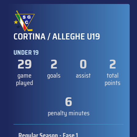
CORTINA / ALLEGHE U19
UNDER 19
29
2
0
2
game
goals
assist
total
played
points
6
penalty minutes
Regular Season - Fase 1