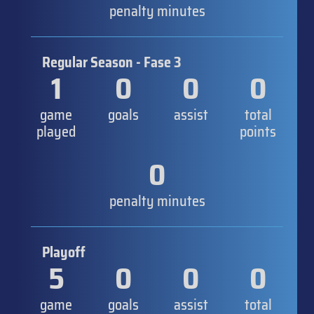
penalty minutes
Regular Season - Fase 3
1
0
0
0
game
goals
assist
total
played
points
0
penalty minutes
Playoff
5
0
0
0
game
goals
assist
total