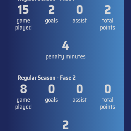
15
2
0
2
game
goals
assist
total
played
points
4
penalty minutes
Regular Season - Fase 2
8
0
0
0
game
goals
assist
total
played
points
2