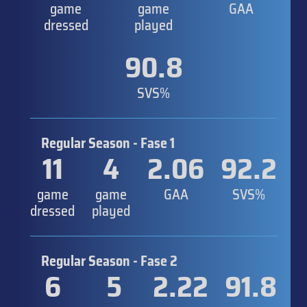
game
game
GAA
dressed
played
90.8
SVS%
Regular Season - Fase 1
11
4
2.06
92.2
game
game
GAA
SVS%
dressed
played
Regular Season - Fase 2
6
5
2.22
91.8