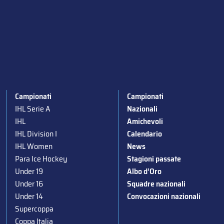
Campionati
Campionati
IHL Serie A
Nazionali
IHL
Amichevoli
IHL Division I
Calendario
IHL Women
News
Para Ice Hockey
Stagioni passate
Under 19
Albo d’Oro
Under 16
Squadre nazionali
Under 14
Convocazioni nazionali
Supercoppa
Coppa Italia