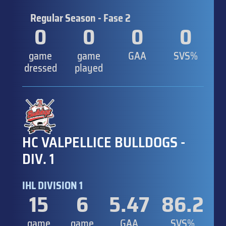
Regular Season - Fase 2
0
0
0
0
game
game
GAA
SVS%
dressed
played
HC VALPELLICE BULLDOGS -
DIV. 1
IHL DIVISION 1
15
6
5.47
86.2
game
game
GAA
SVS%