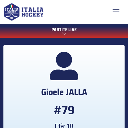
PARTITE LIVE
Gioele
JALLA
#79
Età: 18