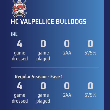
HC VALPELLICE BULLDOGS
IHL
4
0
0
0
game
game
GAA
SVS%
dressed
played
Regular Season - Fase 1
4
0
0
0
game
game
GAA
SVS%
dressed
played