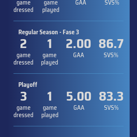
game
game
GAA
SVS%
dressed
played
Regular Season - Fase 3
2
1
2.00
86.7
game
game
GAA
SVS%
dressed
played
Playoff
3
1
5.00
83.3
game
game
GAA
SVS%
dressed
played