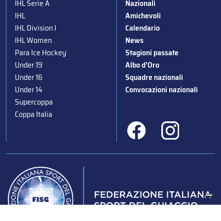
IHL Serie A
Nazionali
IHL
Amichevoli
IHL Division I
Calendario
IHL Women
News
Para Ice Hockey
Stagioni passate
Under 19
Albo d’Oro
Under 16
Squadre nazionali
Under 14
Convocazioni nazionali
Supercoppa
Coppa Italia