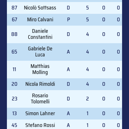
87
Nicolò Sottsass
D
5
0
0
67
Miro Calvani
P
5
0
0
Daniele
88
D
4
0
0
Constantini
Gabriele De
65
A
4
0
0
Luca
Matthias
11
A
4
0
0
Molling
20
Nicola Rimoldi
D
4
0
0
Rosario
23
D
2
0
0
Tolomelli
13
Simon Lahner
A
1
0
0
45
Stefano Rossi
A
1
0
0