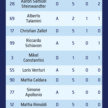
Aaron Samuel
28
D
5
0
2
Steinwandter
Alberto
69
A
2
1
1
Talamini
17
Christian Zallot
D
5
1
0
Riccardo
99
A
5
0
1
Schiavon
Mikel
3
D
1
0
1
Constantini
55
Loris Venturi
A
5
0
0
90
Mattia Caldara
D
5
0
0
Simone
77
A
5
0
0
Apollonio
12
Mattia Rimoldi
D
5
0
0