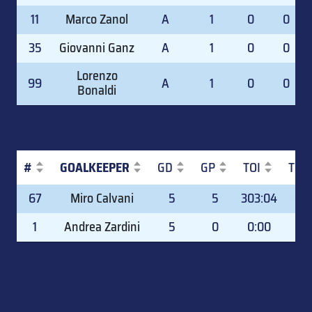
11
Marco Zanol
A
1
0
0
35
Giovanni Ganz
A
1
0
0
Lorenzo
99
A
1
0
0
Bonaldi
#
GOALKEEPER
GD
GP
TOI
TOI
#
GOALKEEPER
GD
GP
TOI
TOI
67
Miro Calvani
5
5
303:04
99.
1
Andrea Zardini
5
0
0:00
0.