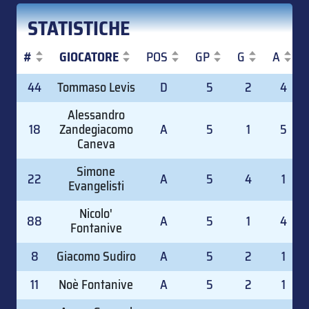
STATISTICHE
#
GIOCATORE
POS
GP
G
A
#
GIOCATORE
POS
GP
G
A
44
Tommaso Levis
D
5
2
4
Alessandro
18
Zandegiacomo
A
5
1
5
Caneva
Simone
22
A
5
4
1
Evangelisti
Nicolo'
88
A
5
1
4
Fontanive
8
Giacomo Sudiro
A
5
2
1
11
Noè Fontanive
A
5
2
1