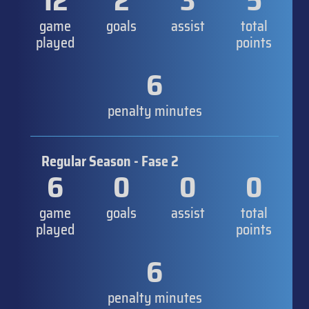
12
2
3
5
game
goals
assist
total
played
points
6
penalty minutes
Regular Season - Fase 2
6
0
0
0
game
goals
assist
total
played
points
6
penalty minutes