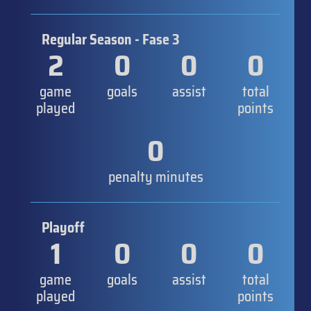
Regular Season - Fase 3
2
0
0
0
game
goals
assist
total
played
points
0
penalty minutes
Playoff
1
0
0
0
game
goals
assist
total
played
points