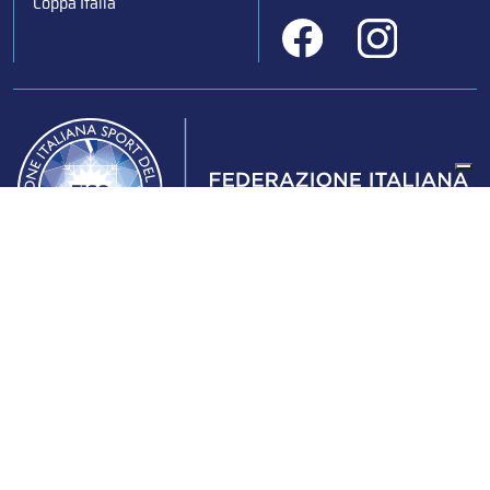
Coppa Italia
Federazione Italiana Sport del Ghiaccio
© 2024
Iscrizione al Registro delle Persone Giuridiche di Milano
n.1562/2017 CF 97016560159 | P. IVA 05235981007 Sede
Legale: Via Piranesi 46 – 20137 – Milano