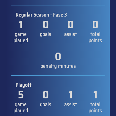
Regular Season - Fase 3
1
0
0
0
game
goals
assist
total
played
points
0
penalty minutes
Playoff
5
0
1
1
game
goals
assist
total
played
points