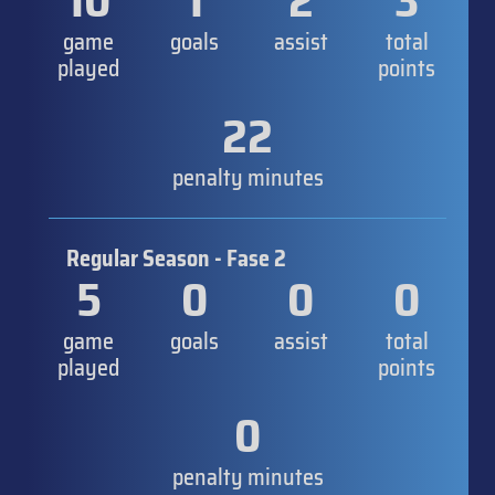
10
1
2
3
game
goals
assist
total
played
points
22
penalty minutes
Regular Season - Fase 2
5
0
0
0
game
goals
assist
total
played
points
0
penalty minutes