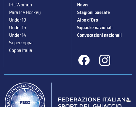
IHL Women
News
Para Ice Hockey
Stagioni passate
Under 19
Albo d’Oro
Under 16
Squadre nazionali
Under 14
Convocazioni nazionali
Supercoppa
Coppa Italia
Federazione Italiana Sport del Ghiaccio