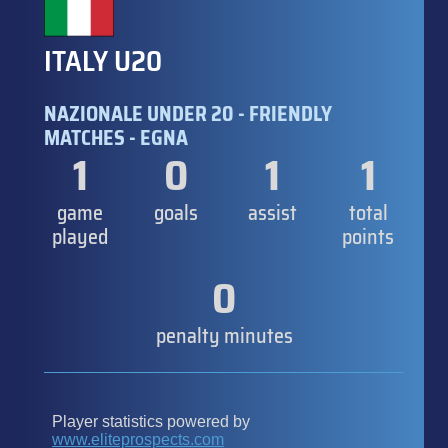
ITALY U20
NAZIONALE UNDER 20 - FRIENDLY
MATCHES - EGNA
1
0
1
1
game
goals
assist
total
played
points
0
penalty minutes