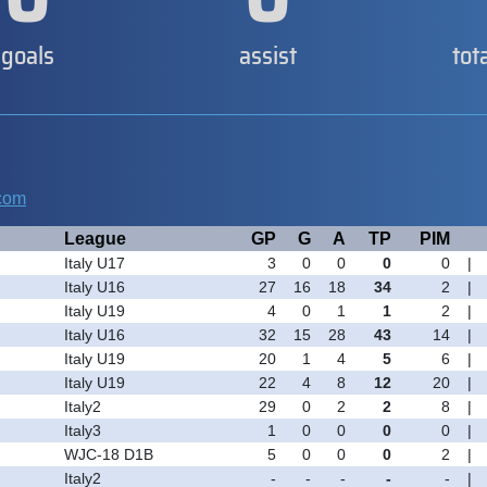
goals
assist
tot