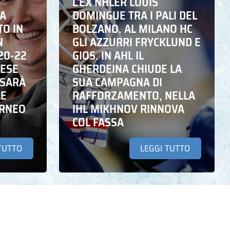
L’EX NHLER LOUIS
NA
DOMINGUE TRA I PALI DEL
TO IN
BOLZANO. AL MILANO HC
N
GLI AZZURRI FRYCKLUND E
20-22
GIOS. IN AHL IL
DESE
GHERDEINA CHIUDE LA
 SARÀ
SUA CAMPAGNA DI
LE
RAFFORZAMENTO, NELLA
ORNEO
IHL MIKHNOV RINNOVA
COL FASSA
TUTTO
LEGGI TUTTO