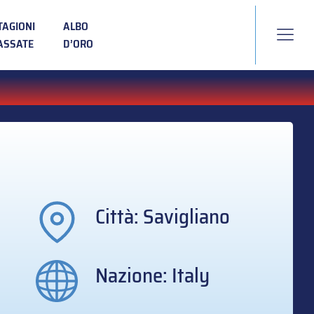
TAGIONI
ALBO
ASSATE
D’ORO
Città: Savigliano
Nazione: Italy