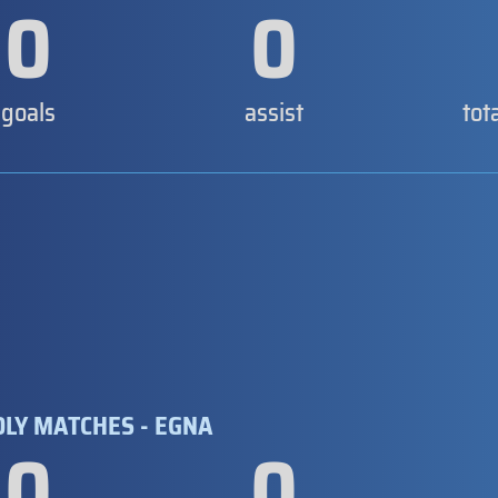
0
0
goals
assist
tot
DLY MATCHES - EGNA
0
0