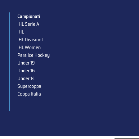
Campionati
IHL Serie A
IHL
IHL Division I
IHL Women
Para Ice Hockey
Under 19
Under 16
Under 14
Supercoppa
Coppa Italia