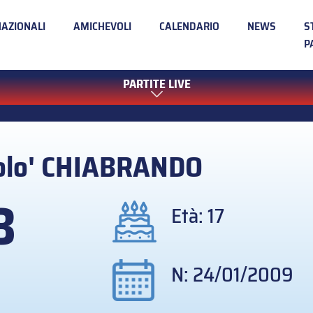
NAZIONALI
AMICHEVOLI
CALENDARIO
NEWS
S
P
PARTITE LIVE
olo'
CHIABRANDO
3
Età: 17
N: 24/01/2009