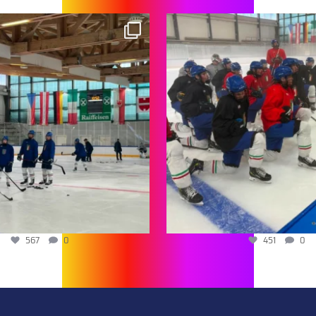
567
0
451
0