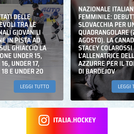
NAZIONALE ITALIA
LTATI DELLE
FEMMINILE: DEBUT
EVOLI TRA LE
SLOVACCHIA PER U
ALI GIOVANILI
QUADRANGOLARE (
NE IN PISTA AD
AGOSTO). LA CANA
SUL GHIACCIO LA
STACEY COLAROSSI
IONE UNDER 15,
L’ALLENATRICE DEL
16, UNDER 17,
AZZURRE PER IL T
 18 E UNDER 20
DI BARDEJOV
LEGGI TUTTO
LEGGI 
ITALIA.HOCKEY