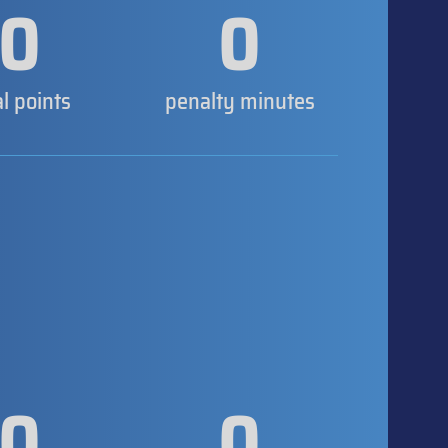
0
0
al points
penalty minutes
0
0