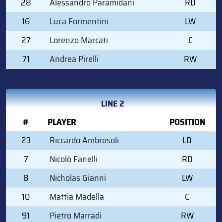
28
Alessandro Paramidani
RD
16
Luca Formentini
LW
27
Lorenzo Marcati
C
71
Andrea Pirelli
RW
LINE 2
#
PLAYER
POSITION
23
Riccardo Ambrosoli
LD
7
Nicolò Fanelli
RD
8
Nicholas Gianni
LW
10
Mattia Madella
C
91
Pietro Marradi
RW