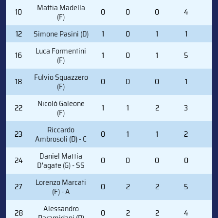
Mattia Madella
10
0
0
0
4
0
(F)
12
Simone Pasini (D)
1
0
1
1
0
Luca Formentini
16
1
0
1
5
0
(F)
Fulvio Sguazzero
18
0
0
0
1
0
(F)
Nicolò Galeone
22
1
1
2
3
2
(F)
Riccardo
23
0
1
1
2
0
Ambrosoli (D) - C
Daniel Mattia
24
0
0
0
0
0
D'agate (G) - SS
Lorenzo Marcati
27
0
2
2
5
2
(F) - A
Alessandro
28
0
2
2
4
2
Paramidani (D)