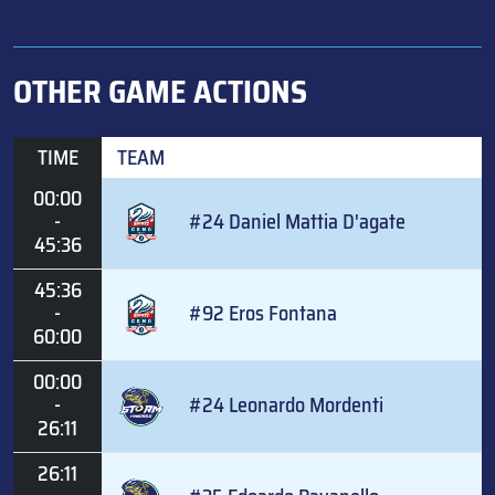
OTHER GAME ACTIONS
TIME
TEAM
00:00
-
#24 Daniel Mattia D'agate
45:36
45:36
-
#92 Eros Fontana
60:00
00:00
-
#24 Leonardo Mordenti
26:11
26:11