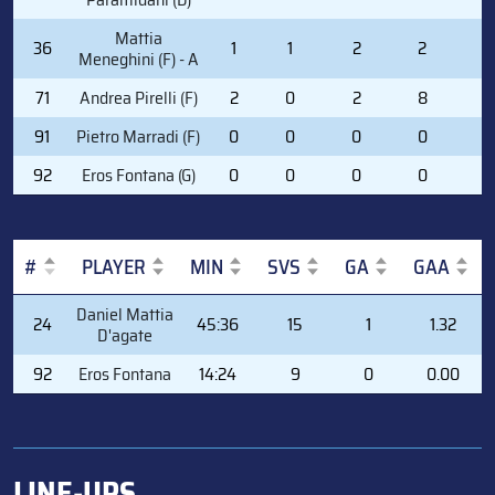
Mattia
36
1
1
2
2
0
Meneghini (F) - A
71
Andrea Pirelli (F)
2
0
2
8
0
91
Pietro Marradi (F)
0
0
0
0
2
92
Eros Fontana (G)
0
0
0
0
0
#
PLAYER
MIN
SVS
GA
GAA
#
PLAYER
MIN
SVS
GA
GAA
Daniel Mattia
24
45:36
15
1
1.32
D'agate
92
Eros Fontana
14:24
9
0
0.00
LINE-UPS