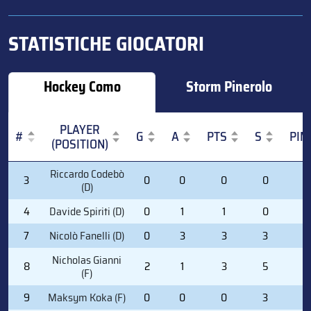
STATISTICHE GIOCATORI
Hockey Como
Storm Pinerolo
PLAYER
#
G
A
PTS
S
PIM
(POSITION)
#
PLAYER
G
A
PTS
S
PIM
Riccardo Codebò
3
0
0
0
0
2
(POSITION)
(D)
4
Davide Spiriti (D)
0
1
1
0
0
7
Nicolò Fanelli (D)
0
3
3
3
0
Nicholas Gianni
8
2
1
3
5
0
(F)
9
Maksym Koka (F)
0
0
0
3
4