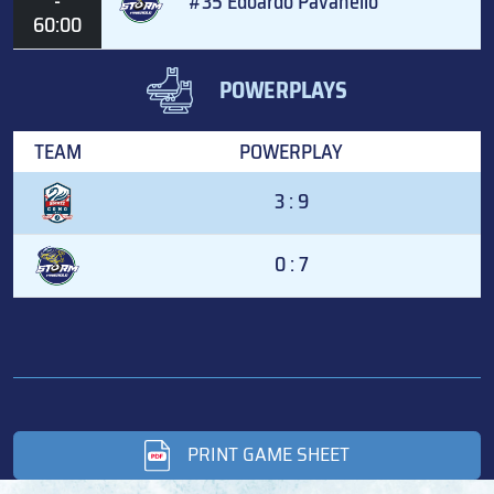
-
#35 Edoardo Pavanello
60:00
POWERPLAYS
TEAM
POWERPLAY
3 : 9
0 : 7
PRINT GAME SHEET