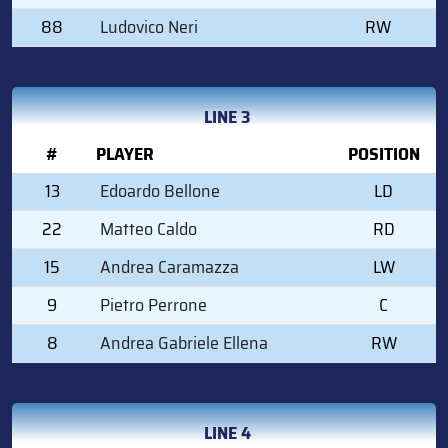
88
Ludovico Neri
RW
LINE 3
#
PLAYER
POSITION
13
Edoardo Bellone
LD
22
Matteo Caldo
RD
15
Andrea Caramazza
LW
9
Pietro Perrone
C
8
Andrea Gabriele Ellena
RW
LINE 4