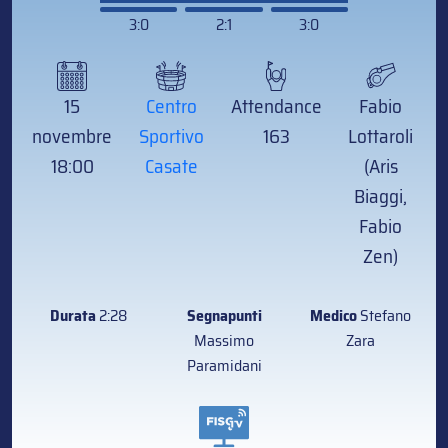
3:0
2:1
3:0
15
Centro
Attendance
Fabio
novembre
Sportivo
163
Lottaroli
18:00
Casate
(Aris
Biaggi,
Fabio
Zen)
Durata
2:28
Segnapunti
Medico
Stefano
Massimo
Zara
Paramidani