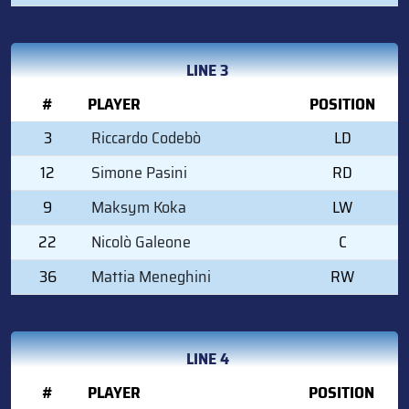
LINE 3
#
PLAYER
POSITION
3
Riccardo Codebò
LD
12
Simone Pasini
RD
9
Maksym Koka
LW
22
Nicolò Galeone
C
36
Mattia Meneghini
RW
LINE 4
#
PLAYER
POSITION