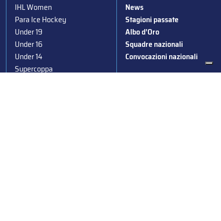
IHL Women
News
Para Ice Hockey
Stagioni passate
Under 19
Albo d’Oro
Under 16
Squadre nazionali
Under 14
Convocazioni nazionali
Supercoppa
Coppa Italia
Federazione Italiana Sport del Ghiaccio