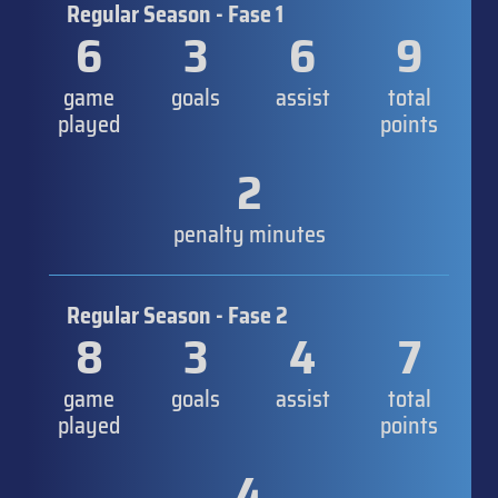
Regular Season - Fase 1
6
3
6
9
game
goals
assist
total
played
points
2
penalty minutes
Regular Season - Fase 2
8
3
4
7
game
goals
assist
total
played
points
4