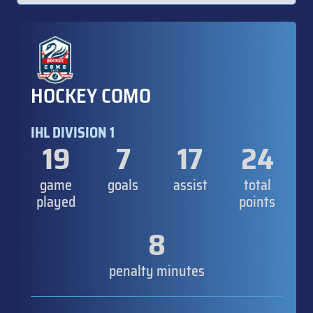
HOCKEY COMO
IHL DIVISION 1
19
7
17
24
game
goals
assist
total
played
points
8
penalty minutes