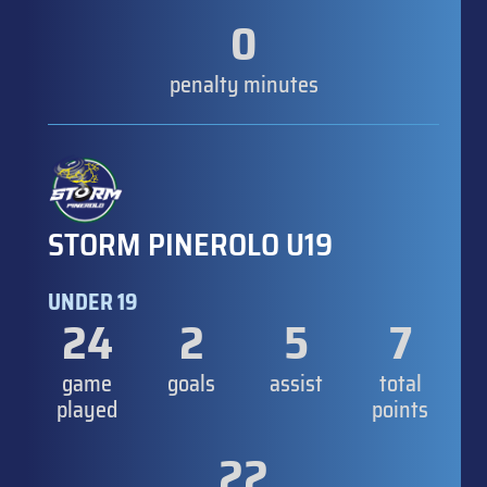
0
penalty minutes
STORM PINEROLO U19
UNDER 19
24
2
5
7
game
goals
assist
total
played
points
22