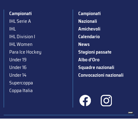
Campionati
Campionati
IHL Serie A
Nazionali
IHL
Amichevoli
IHL Division I
Calendario
IHL Women
News
Para Ice Hockey
Stagioni passate
Under 19
Albo d’Oro
Under 16
Squadre nazionali
Under 14
Convocazioni nazionali
Supercoppa
Coppa Italia