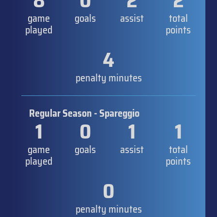
8
0
2
2
game
goals
assist
total
played
points
4
penalty minutes
Regular Season - Spareggio
1
0
1
1
game
goals
assist
total
played
points
0
penalty minutes