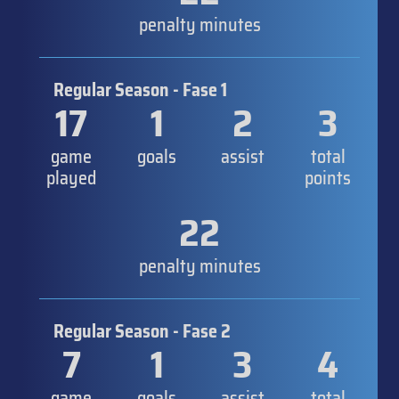
penalty minutes
Regular Season - Fase 1
17
1
2
3
game
goals
assist
total
played
points
22
penalty minutes
Regular Season - Fase 2
7
1
3
4
game
goals
assist
total