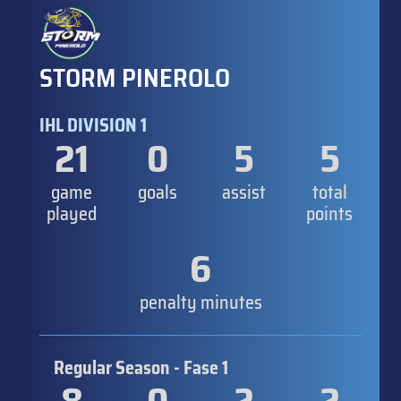
STORM PINEROLO
IHL DIVISION 1
21
0
5
5
game
goals
assist
total
played
points
6
penalty minutes
Regular Season - Fase 1