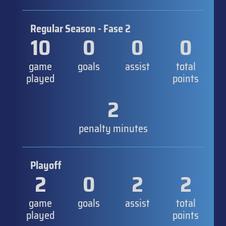
Regular Season - Fase 2
10
0
0
0
game
goals
assist
total
played
points
2
penalty minutes
Playoff
2
0
2
2
game
goals
assist
total
played
points