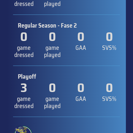
dressed
played
Regular Season - Fase 2
0
0
0
0
game
game
GAA
SVS%
dressed
played
Playoff
3
0
0
0
game
game
GAA
SVS%
dressed
played