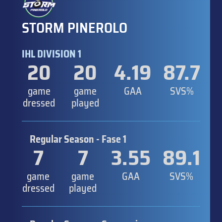
STORM PINEROLO
IHL DIVISION 1
20
20
4.19
87.7
game
game
GAA
SVS%
dressed
played
Regular Season - Fase 1
7
7
3.55
89.1
game
game
GAA
SVS%
dressed
played