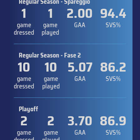
Regular Season - Spareggio
1
1
2.00
94.4
game
game
GAA
SVS%
dressed
played
Regular Season - Fase 2
10
10
5.07
86.2
game
game
GAA
SVS%
dressed
played
Playoff
2
2
3.70
86.9
game
game
GAA
SVS%
dressed
played