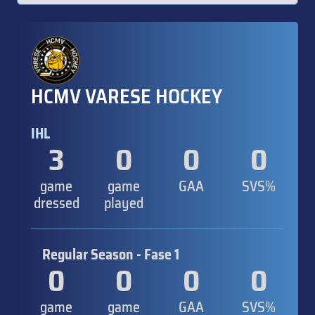
HCMV VARESE HOCKEY
IHL
3
0
0
0
game
game
GAA
SVS%
dressed
played
Regular Season - Fase 1
0
0
0
0
game
game
GAA
SVS%