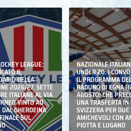
HOCKEY LEAGUE:
NAZIONALE ITALIA
CATO IL
UNDER 20: I CONVO
DARIO DELLA
IL PROGRAMMA DE
NE 2026/27. SETTE
RADUNO DI EGNA (
E ITALIANE AL VIA
AGOSTO) CHE PREC
ORNEO VINTO AD
UNA TRASFERTA IN
E DAL GHERDEINA
SVIZZERA PER DUE
FINALE SUL
AMICHEVOLI CON A
NO
PIOTTA E LUGANO