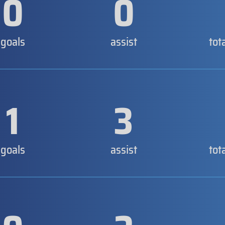
0
0
goals
assist
tot
1
3
goals
assist
tot