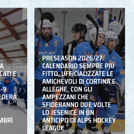
PRESEASON 2026/27:
NA
CALENDARIO SEMPRE PIÙ
CATI E
FITTO, UFFICIALIZZATE LE
L
AMICHEVOLI DI CORTINA E
6-9
ALLEGHE, CON GLI
EDERÀ
AMPEZZANI CHE
SFIDERANNO DUE VOLTE
LO JESENICE IN UN
MBRÌ
ANTICIPO DI ALPS HOCKEY
LEAGUE