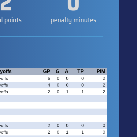
2
0
al points
penalty minutes