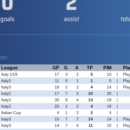
0
2
goals
assist
tot