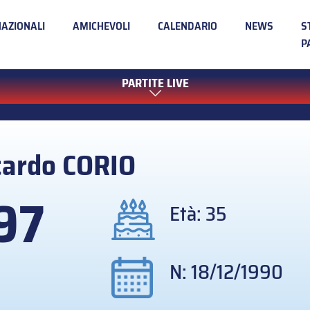
NAZIONALI
AMICHEVOLI
CALENDARIO
NEWS
S
P
PARTITE LIVE
cardo
CORIO
97
Età: 35
N: 18/12/1990