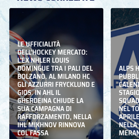
LE UFFICIALITÀ
DELL’HOCKEY MERCATO:
L’EX NHLER LOUIS
DOMINGUE TRA I PALI DEL
ALPS 
BOLZANO. AL MILANO HC
PUBBLI
GLI AZZURRI FRYCKLUND E
CALEN
GIOS. IN AHL IL
STAGIO
GHERDEINA CHIUDE LA
SQUADR
SUA CAMPAGNA DI
NEL T
RAFFORZAMENTO, NELLA
APRIL
IHL MIKHNOV RINNOVA
NELLA 
COL FASSA
MERA