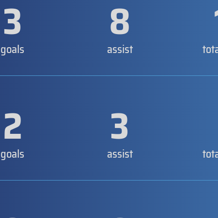
3
8
goals
assist
tot
2
3
goals
assist
tot