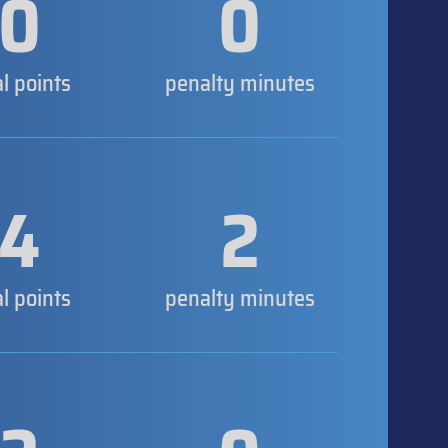
0
0
al points
penalty minutes
4
2
al points
penalty minutes