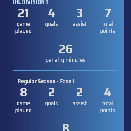
IHL DIVISION 1
21
4
3
7
game
goals
assist
total
played
points
26
penalty minutes
Regular Season - Fase 1
8
2
2
4
game
goals
assist
total
played
points
8