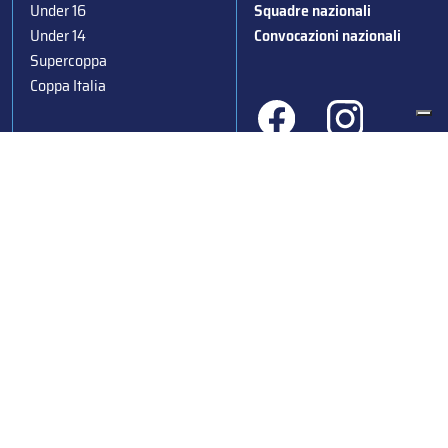
Under 16
Squadre nazionali
Under 14
Convocazioni nazionali
Supercoppa
Coppa Italia
Federazione Italiana Sport del Ghiaccio
© 2024
Iscrizione al Registro delle Persone Giuridiche di Milano