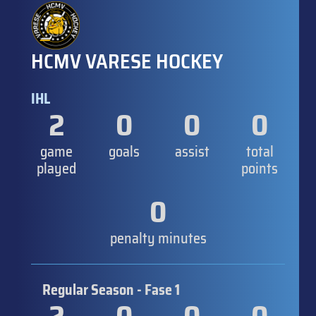
HCMV VARESE HOCKEY
IHL
2
0
0
0
game
goals
assist
total
played
points
0
penalty minutes
Regular Season - Fase 1