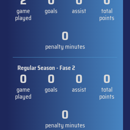
2
0
0
0
game
goals
assist
total
played
points
0
penalty minutes
Regular Season - Fase 2
0
0
0
0
game
goals
assist
total
played
points
0
penalty minutes