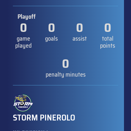
Playoff
0
0
0
0
game
goals
assist
total
played
points
0
penalty minutes
STORM PINEROLO