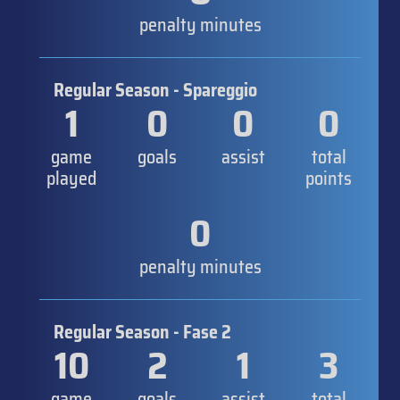
penalty minutes
Regular Season - Spareggio
1
0
0
0
game
goals
assist
total
played
points
0
penalty minutes
Regular Season - Fase 2
10
2
1
3
game
goals
assist
total