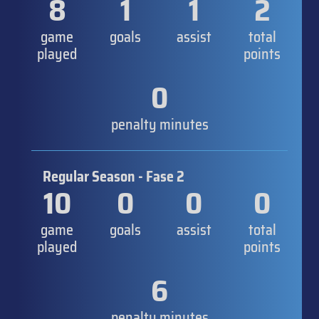
8
1
1
2
game
goals
assist
total
played
points
0
penalty minutes
Regular Season - Fase 2
10
0
0
0
game
goals
assist
total
played
points
6
penalty minutes