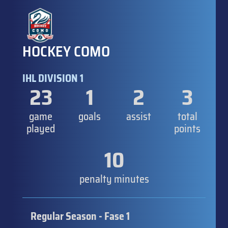
HOCKEY COMO
IHL DIVISION 1
23
1
2
3
game
goals
assist
total
played
points
10
penalty minutes
Regular Season - Fase 1