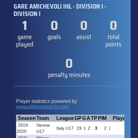
GARE AMICHEVOLI IHL - DIVISION I -
DIVISION I
1
0
0
0
game
goals
assist
total
played
points
0
penalty minutes