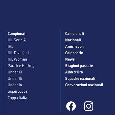
Campionati
Campionati
IHL Serie A
Nazionali
IHL
Amichevoli
IHL Division I
Calendario
IHL Women
News
Para Ice Hockey
Stagioni passate
Under 19
Albo d’Oro
Under 16
Squadre nazionali
Under 14
Convocazioni nazionali
Supercoppa
Coppa Italia