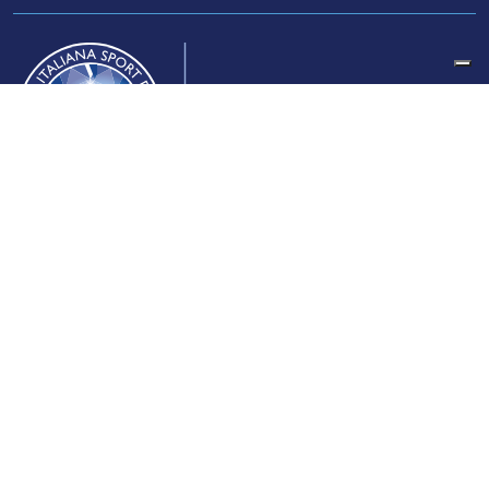
Federazione Italiana Sport del Ghiaccio
© 2024
Iscrizione al Registro delle Persone Giuridiche di Milano
n.1562/2017 CF 97016560159 | P. IVA 05235981007 Sede
Legale: Via Piranesi 46 – 20137 – Milano