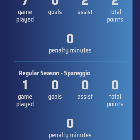
7
0
2
2
game
goals
assist
total
played
points
0
penalty minutes
Regular Season - Spareggio
1
0
0
0
game
goals
assist
total
played
points
0
penalty minutes