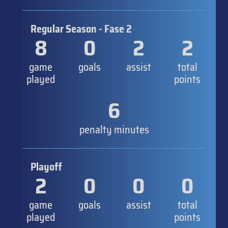
Regular Season - Fase 2
8
0
2
2
game
goals
assist
total
played
points
6
penalty minutes
Playoff
2
0
0
0
game
goals
assist
total
played
points