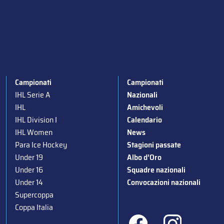
Campionati
Campionati
IHL Serie A
Nazionali
IHL
Amichevoli
IHL Division I
Calendario
IHL Women
News
Para Ice Hockey
Stagioni passate
Under 19
Albo d’Oro
Under 16
Squadre nazionali
Under 14
Convocazioni nazionali
Supercoppa
Coppa Italia