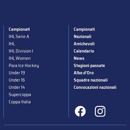
Campionati
Campionati
IHL Serie A
Nazionali
IHL
Amichevoli
IHL Division I
Calendario
IHL Women
News
Para Ice Hockey
Stagioni passate
Under 19
Albo d’Oro
Under 16
Squadre nazionali
Under 14
Convocazioni nazionali
Supercoppa
Coppa Italia