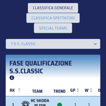
CLASSIFICA GENERALE
CLASSIFICA SPETTATORI
SPECIAL TEAMS
FASE QUALIFICAZIONE
S.S.CLASSIC
RK
GP
W
OT
TEAM
TREND
RK
TEAM
TREND
GP
W
OT
HC SKODA
1
1
1
0
PLZEN