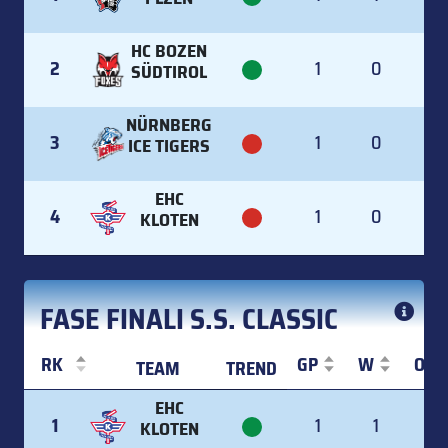
HC BOZEN
2
1
0
1
SÜDTIROL
NÜRNBERG
3
1
0
0
ICE TIGERS
EHC
4
1
0
0
KLOTEN
FASE FINALI S.S. CLASSIC
RK
GP
W
OT
TEAM
TREND
RK
TEAM
TREND
GP
W
OT
EHC
1
1
1
0
KLOTEN