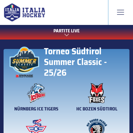
PARTITE LIVE
Torneo Südtirol
Summer Classic -
25/26
NÜRNBERG ICE TIGERS
HC BOZEN SÜDTIROL