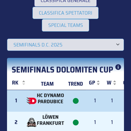
CLASSIFICA GENERALE
CLASSIFICA SPETTATORI
SPECIAL TEAMS
SEMIFINALS DOLOMITEN CUP
RK
GP
W
OT
TEAM
TREND
RK
TEAM
TREND
GP
W
OT
HC DYNAMO
1
1
1
PARDUBICE
LÖWEN
2
1
1
FRANKFURT