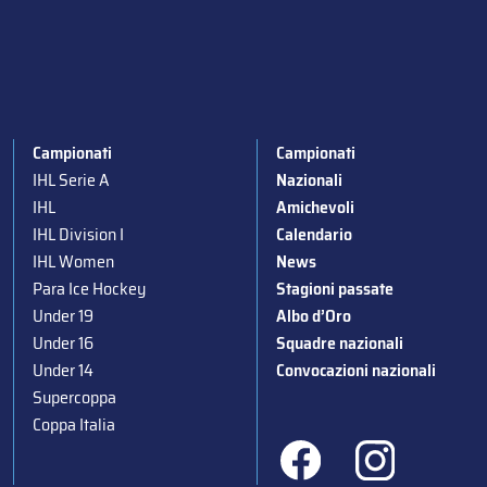
Campionati
Campionati
IHL Serie A
Nazionali
IHL
Amichevoli
IHL Division I
Calendario
IHL Women
News
Para Ice Hockey
Stagioni passate
Under 19
Albo d’Oro
Under 16
Squadre nazionali
Under 14
Convocazioni nazionali
Supercoppa
Coppa Italia