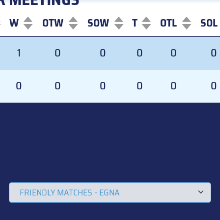
W
OTW
SOW
T
OTL
SOL
W
OTW
SOW
T
OTL
SOL
1
0
0
0
0
0
0
0
0
0
0
0