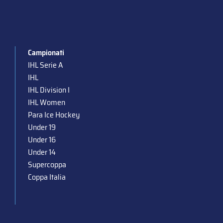
Campionati
IHL Serie A
IHL
IHL Division I
IHL Women
Para Ice Hockey
Under 19
Under 16
Under 14
Supercoppa
Coppa Italia