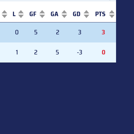
L
GF
GA
GD
PTS
L
GF
GA
GD
PTS
0
5
2
3
3
1
2
5
-3
0