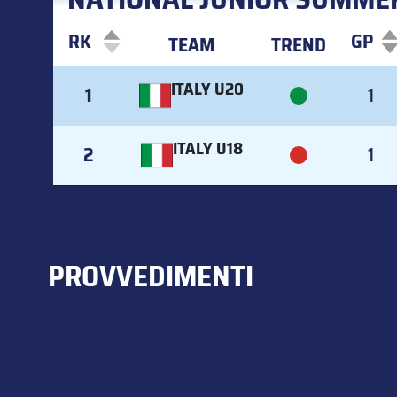
RK
GP
TEAM
TREND
RK
TEAM
TREND
GP
ITALY U20
1
1
ITALY U18
2
1
PROVVEDIMENTI