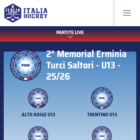
PARTITE LIVE
2° Memorial Erminia
Turci Saltori - U13 -
25/26
ALTO ADIGE U13
TRENTINO U13