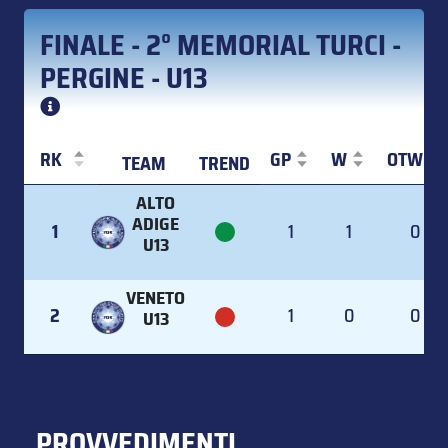
FINALE - 2° MEMORIAL TURCI -
PERGINE - U13
RK
GP
W
OTW
TEAM
TREND
RK
TEAM
TREND
GP
W
OTW
ALTO
ADIGE
1
1
1
0
U13
VENETO
2
1
0
0
U13
PROVVEDIMENTI