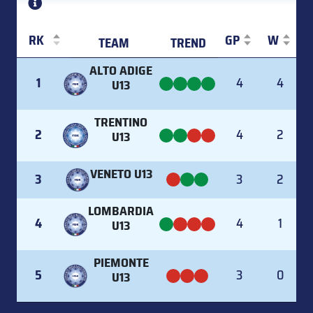
RK
GP
W
TEAM
TREND
RK
TEAM
TREND
GP
W
ALTO ADIGE
1
4
4
U13
TRENTINO
2
4
2
U13
VENETO U13
3
3
2
LOMBARDIA
4
4
1
U13
PIEMONTE
5
3
0
U13