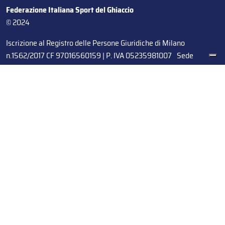
Federazione Italiana Sport del Ghiaccio
© 2024
Iscrizione al Registro delle Persone Giuridiche di Milano
n.1562/2017 CF 97016560159 | P. IVA 05235981007 Sede
Legale: Via Piranesi 46 – 20137 – Milano
Le tue preferenze relative alla privacy
Informativa sulla raccolta