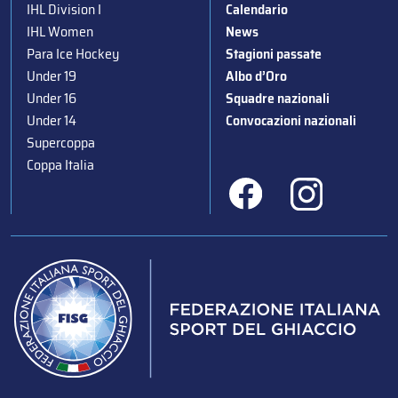
IHL Division I
Calendario
IHL Women
News
Para Ice Hockey
Stagioni passate
Under 19
Albo d’Oro
Under 16
Squadre nazionali
Under 14
Convocazioni nazionali
Supercoppa
Coppa Italia