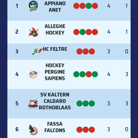
APPIANO
1
4
1
ANET
ALLEGHE
2
4
1
HOCKEY
HC FELTRE
3
3
0
HOCKEY
PERGINE
4
4
3
SAPIENS
SV KALTERN
CALDARO
5
3
3
ROTHOBLAAS
FASSA
6
3
0
FALCONS