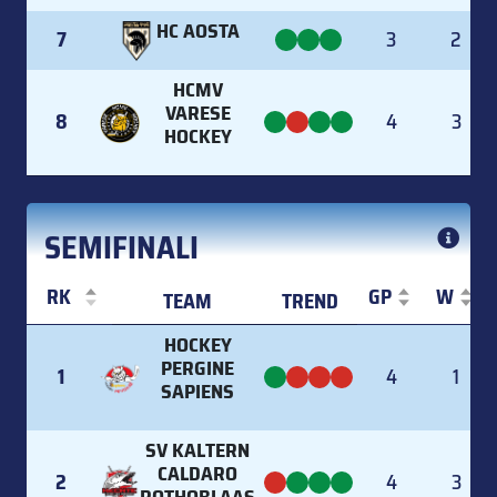
HC AOSTA
7
3
2
HCMV
VARESE
8
4
3
HOCKEY
SEMIFINALI
RK
GP
W
TEAM
TREND
RK
TEAM
TREND
GP
W
HOCKEY
PERGINE
1
4
1
SAPIENS
SV KALTERN
CALDARO
2
4
3