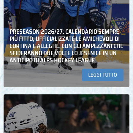
PRESEASON 2026/27: CALENDARIO SEMPRE
PIÙ FITTO, UFFICIALIZZATE LE AMICHEVOLI DI
CORTINA E ALLEGHE, CON GLI AMPEZZANI CHE
SFIDERANNO DUE VOLTE LO JESENICE IN UN
ANTICIPO DI ALPS HOCKEY LEAGUE
LEGGI TUTTO