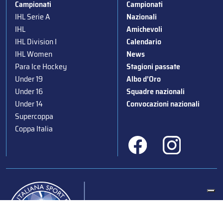
Campionati
Campionati
IHL Serie A
Nazionali
IHL
Amichevoli
IHL Division I
Calendario
IHL Women
News
Para Ice Hockey
Stagioni passate
Under 19
Albo d’Oro
Under 16
Squadre nazionali
Under 14
Convocazioni nazionali
Supercoppa
Coppa Italia