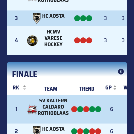
ROTHOBLAAS
HC AOSTA
3
3
3
HCMV
VARESE
4
3
0
HOCKEY
FINALE
RK
GP
W
TEAM
TREND
RK
TEAM
TREND
GP
W
SV KALTERN
CALDARO
1
6
2
ROTHOBLAAS
HC AOSTA
2
6
2