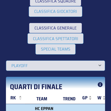
CLASSIFICA SQUADRE
CLASSIFICA GIOCATORI
CLASSIFICA GENERALE
CLASSIFICA SPETTATORI
SPECIAL TEAMS
QUARTI DI FINALE
RK
GP
W
TEAM
TREND
RK
TEAM
TREND
GP
W
HC EPPAN