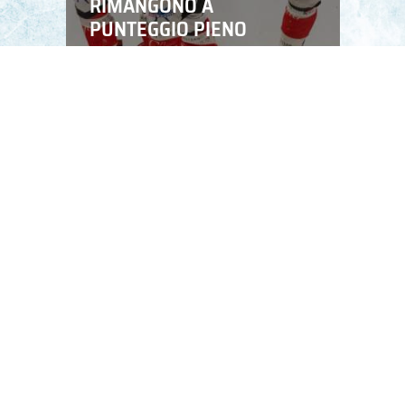
RIMANGONO A
PUNTEGGIO PIENO
LEGGI TUTTO
Campionati
Nazionali
Amichevoli
Calendario
News
Stagioni passate
Albo d’Oro
Squadre nazionali
Convocazioni nazionali