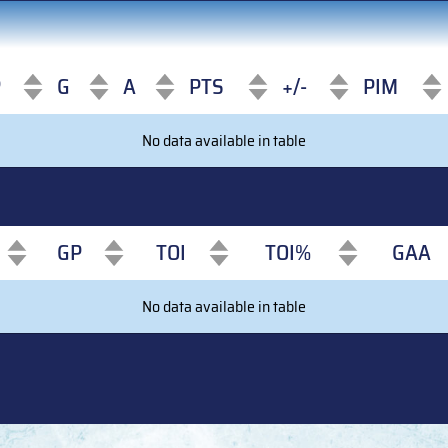
P
G
A
PTS
+/-
PIM
P
G
A
PTS
+/-
PIM
No data available in table
GP
TOI
TOI%
GAA
GP
TOI
TOI%
GAA
No data available in table