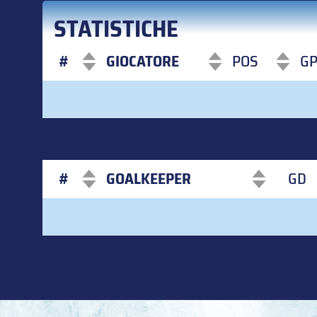
STATISTICHE
#
GIOCATORE
POS
G
#
GIOCATORE
POS
G
#
GOALKEEPER
GD
#
GOALKEEPER
GD