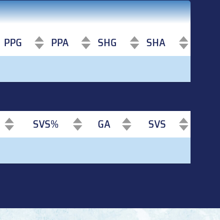
PPG
PPA
SHG
SHA
PPG
PPA
SHG
SHA
SVS%
GA
SVS
SVS%
GA
SVS