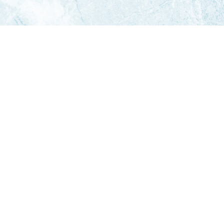
Campionati
IHL Serie A
IHL
IHL Division I
IHL Women
Para Ice Hockey
Under 19
Under 16
Under 14