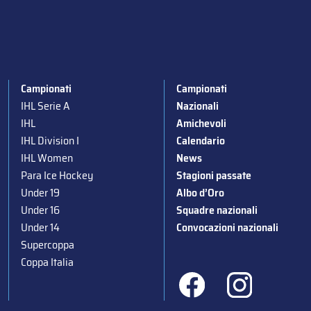
Campionati
Campionati
IHL Serie A
Nazionali
IHL
Amichevoli
IHL Division I
Calendario
IHL Women
News
Para Ice Hockey
Stagioni passate
Under 19
Albo d’Oro
Under 16
Squadre nazionali
Under 14
Convocazioni nazionali
Supercoppa
Coppa Italia