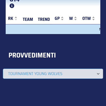
RK
GP
W
OTW
S
TEAM
TREND
RK
TEAM
TREND
GP
W
OTW
S
No d
PROVVEDIMENTI