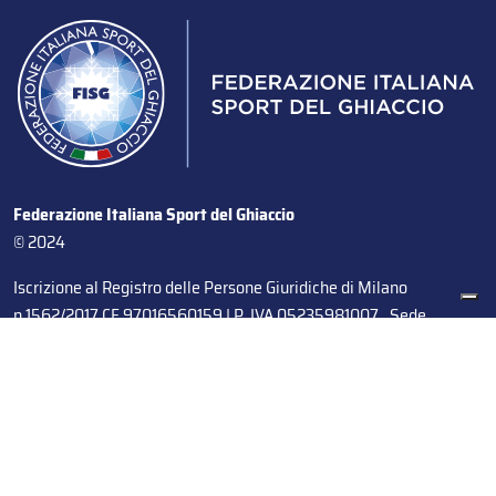
Federazione Italiana Sport del Ghiaccio
© 2024
Iscrizione al Registro delle Persone Giuridiche di Milano
n.1562/2017 CF 97016560159 | P. IVA 05235981007 Sede
Legale: Via Piranesi 46 – 20137 – Milano