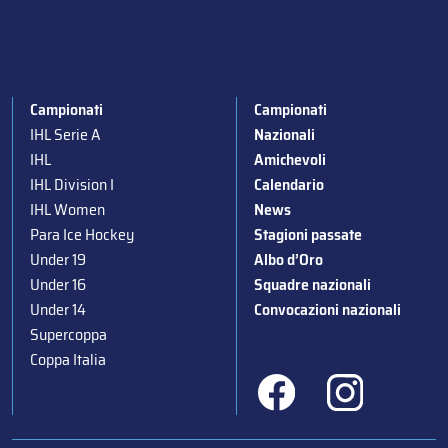
Campionati
Campionati
IHL Serie A
Nazionali
IHL
Amichevoli
IHL Division I
Calendario
IHL Women
News
Para Ice Hockey
Stagioni passate
Under 19
Albo d’Oro
Under 16
Squadre nazionali
Under 14
Convocazioni nazionali
Supercoppa
Coppa Italia