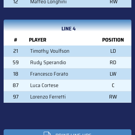
12
Matteo Longhini
RW
LINE 4
#
PLAYER
POSITION
21
Timothy Voulfson
LD
59
Rudy Sperandio
RD
18
Francesco Forato
LW
87
Luca Cortese
C
97
Lorenzo Ferretti
RW