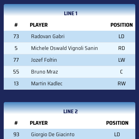
LINE 1
#
PLAYER
POSITION
73
Radovan Gabri
LD
5
Michele Oswald Vignoli Sanin
RD
77
Jozef Foltin
LW
55
Bruno Mraz
C
13
Martin Kadlec
RW
LINE 2
#
PLAYER
POSITION
93
Giorgio De Giacinto
LD