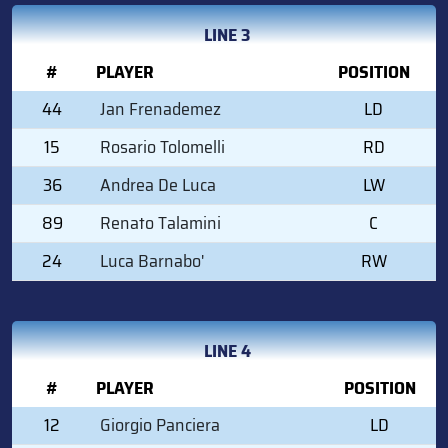
LINE 3
#
PLAYER
POSITION
44
Jan Frenademez
LD
15
Rosario Tolomelli
RD
36
Andrea De Luca
LW
89
Renato Talamini
C
24
Luca Barnabo'
RW
LINE 4
#
PLAYER
POSITION
12
Giorgio Panciera
LD