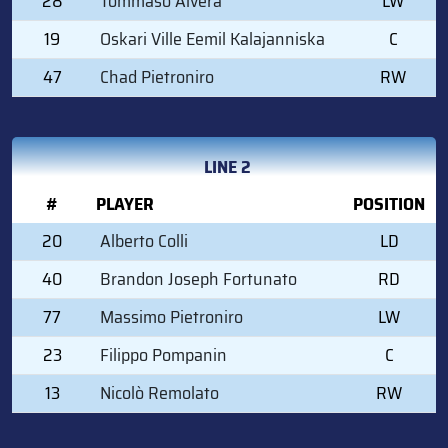
28
Tommaso Alverà
LW
19
Oskari Ville Eemil Kalajanniska
C
47
Chad Pietroniro
RW
LINE 2
#
PLAYER
POSITION
20
Alberto Colli
LD
40
Brandon Joseph Fortunato
RD
77
Massimo Pietroniro
LW
23
Filippo Pompanin
C
13
Nicolò Remolato
RW