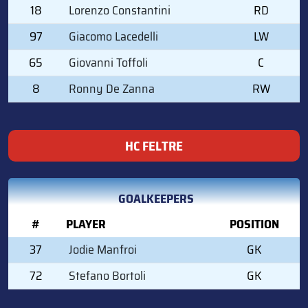
18
Lorenzo Constantini
RD
97
Giacomo Lacedelli
LW
65
Giovanni Toffoli
C
8
Ronny De Zanna
RW
HC FELTRE
GOALKEEPERS
#
PLAYER
POSITION
37
Jodie Manfroi
GK
72
Stefano Bortoli
GK