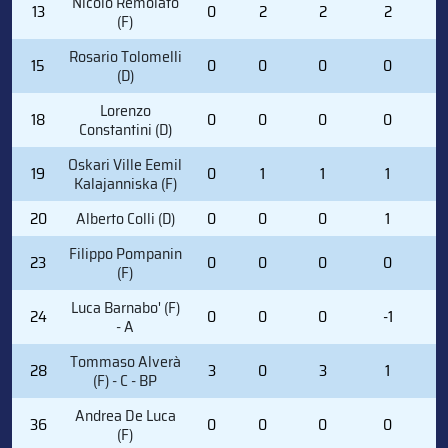
Nicolò Remolato
13
0
2
2
2
2
(F)
Rosario Tolomelli
15
0
0
0
0
0
(D)
Lorenzo
18
0
0
0
0
1
Constantini (D)
Oskari Ville Eemil
19
0
1
1
1
5
Kalajanniska (F)
20
Alberto Colli (D)
0
0
0
1
2
Filippo Pompanin
23
0
0
0
0
0
(F)
Luca Barnabo' (F)
24
0
0
0
-1
1
- A
Tommaso Alverà
28
3
0
3
1
3
(F) - C - BP
Andrea De Luca
36
0
0
0
0
1
(F)