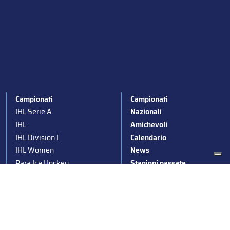
Campionati
Campionati
IHL Serie A
Nazionali
IHL
Amichevoli
IHL Division I
Calendario
IHL Women
News
Para Ice Hockey
Stagioni passate
Under 19
Albo d’Oro
Under 16
Squadre nazionali
Under 14
Convocazioni nazionali
Supercoppa
Coppa Italia