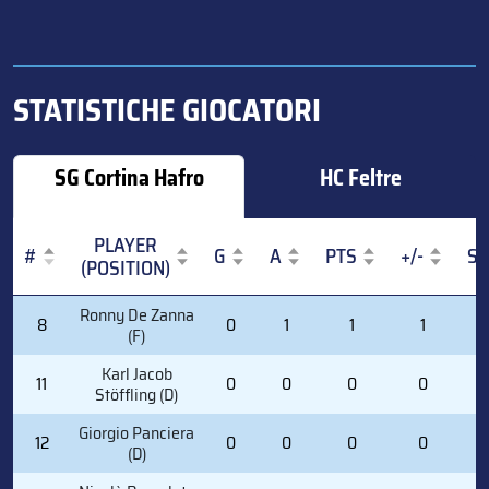
STATISTICHE GIOCATORI
SG Cortina Hafro
HC Feltre
PLAYER
#
G
A
PTS
+/-
S
(POSITION)
#
PLAYER
G
A
PTS
+/-
S
Ronny De Zanna
8
0
1
1
1
2
(POSITION)
(F)
Karl Jacob
11
0
0
0
0
3
Stöffling (D)
Giorgio Panciera
12
0
0
0
0
0
(D)