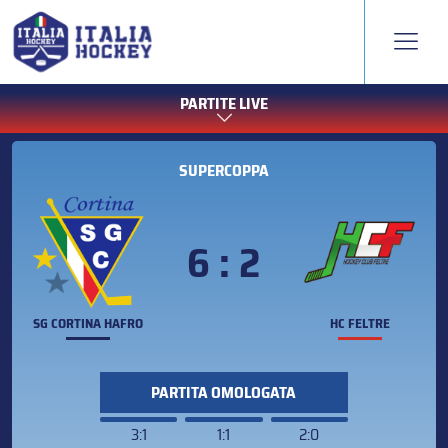
PARTITE LIVE
SUPERCOPPA
6 : 2
SG CORTINA HAFRO
HC FELTRE
PARTITA OMOLOGATA
3:1
1:1
2:0