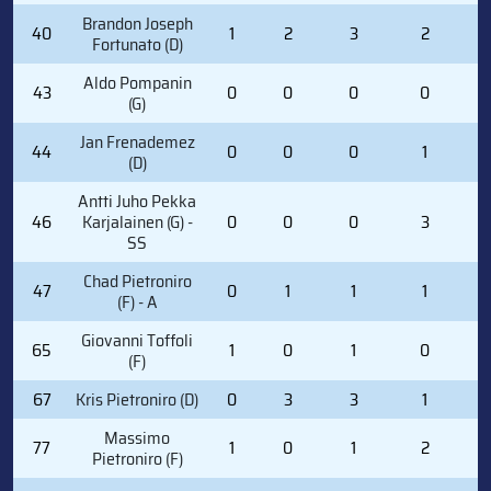
Brandon Joseph
40
1
2
3
2
4
Fortunato (D)
Aldo Pompanin
43
0
0
0
0
0
(G)
Jan Frenademez
44
0
0
0
1
1
(D)
Antti Juho Pekka
46
Karjalainen (G) -
0
0
0
3
0
SS
Chad Pietroniro
47
0
1
1
1
2
(F) - A
Giovanni Toffoli
65
1
0
1
0
2
(F)
67
Kris Pietroniro (D)
0
3
3
1
3
Massimo
77
1
0
1
2
4
Pietroniro (F)