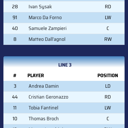
28
Ivan Sysak
RD
91
Marco Da Forno
LW
40
Samuele Zampieri
C
8
Matteo Dall'agnol
RW
LINE 3
#
PLAYER
POSITION
3
Andrea Damin
LD
44
Cristian Geronazzo
RD
11
Tobia Fantinel
LW
10
Thomas Broch
C