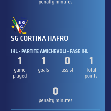
penalty minutes
SG CORTINA HAFRO
IHL - PARTITE AMICHEVOLI - FASE IHL
1
1
0
1
game
goals
assist
total
played
points
0
penalty minutes