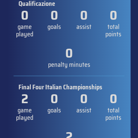
Qualificazione
0
0
0
0
game
goals
assist
total
played
points
0
penalty minutes
Final Four Italian Championships
2
0
0
0
game
goals
assist
total
played
points
2