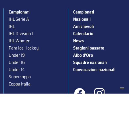
Campionati
Campionati
IHL Serie A
Nazionali
IHL
Amichevoli
IHL Division I
Calendario
IHL Women
News
Para Ice Hockey
Stagioni passate
Under 19
Albo d’Oro
Under 16
Squadre nazionali
Under 14
Convocazioni nazionali
Supercoppa
Coppa Italia