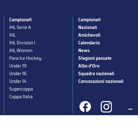
Campionati
Campionati
IHL Serie A
Nazionali
IHL
Amichevoli
IHL Division I
Calendario
IHL Women
News
Para Ice Hockey
Stagioni passate
Under 19
Albo d’Oro
Under 16
Squadre nazionali
Under 14
Convocazioni nazionali
Supercoppa
Coppa Italia