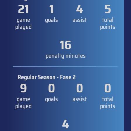
21
1
4
5
game
goals
assist
total
played
points
16
penalty minutes
Regular Season - Fase 2
9
0
0
0
game
goals
assist
total
played
points
4