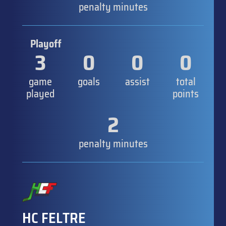
penalty minutes
Playoff
3
0
0
0
game
goals
assist
total
played
points
2
penalty minutes
HC FELTRE